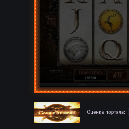
Оценка портала: