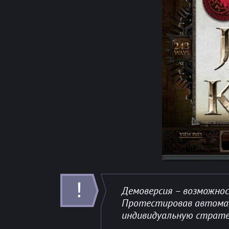
Демоверсия – возможнос
Протестировав автомат,
индивидуальную стратег