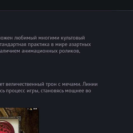
Мультипликатор
Да
Игра на
Да
удвоение
Не
Джек-пот
прогрессивный
положен любимый многими культовый
тандартная практика в мире азартных
наличием анимационных роликов,
ает величественный трон с мечами. Линии
ь процесс игры, становясь мощнее во