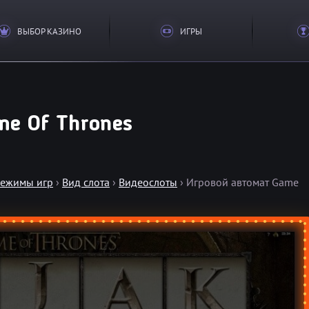
ВЫБОР КАЗИНО
ИГРЫ
e Of Thrones
режимы игр
›
Вид слота
›
Видеослоты
›
Игровой автомат Game