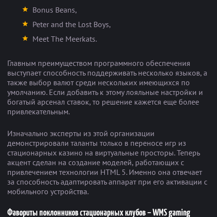
Bonus Beans,
Peter and the Lost Boys,
Meet The Meerkats.
Главным преимуществом программного обеспечения
выступает способность поддерживать несколько языков, а
также выбор валют среди нескольких имеющихся по
умолчанию. Если добавить к этому лояльные настройки и
богатый арсенал ставок, то решение кажется еще более
привлекательным.
Изначально эксперты из этой организации
демонстрировали таланты только в переносе игр из
стационарных казино на виртуальные просторы. Теперь
акцент сделан на создание моделей, работающих с
привлечением технологии HTML 5. Именно она отвечает
за способность адаптировать аппарат при его активации с
мобильного устройства.
Фавориты поклонников стационарных клубов – WMS gaming