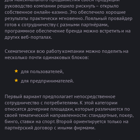
руководство компании решило рискнуть – открыло
собственное онлайн-казино. Это обеспечило хорошие
результаты практически мгновенно. Лояльный провайдер
готов к сотрудничеству с разными партнёрами,
программное обеспечение бренда можно встретить и на
других веб-порталах.
Схематически всю работу компании можно поделить на
несколько почти одинаковых блоков:
для пользователей,
для предпринимателей.
Первый вариант предполагает непосредственное
сотрудничество с потребителями. К этой категории
относятся дочерние площадки, которые различаются по
своей тематической направленности: стандартные, покер,
бинго, ставки на спорт. Второй ориентируется только на
партнёрский договор с иными фирмами.