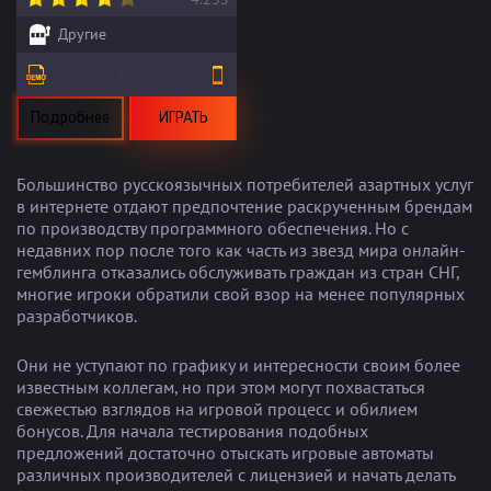
удвоение
Барабанов в
Не
Размер джек-
Да
Демо-режим
5
Другие
Нет
слоте
Не
прогресси
Джек-пот
пота
прогресси
Джек-пот
в.
Автоматическа
вный
Да
20
Линий в слоте
Да
Демо-режим
я игра
Минимальная
Подробнее
Автоматическая
ИГРАТЬ
Бесплатные
0,01
Да
Да
монета
игра
вращения
Максимальная
Бесплатные
Дикий символ
5
Да
Да
монета
Большинство русскоязычных потребителей азартных услуг
вращения
(Wild)
в интернете отдают предпочтение раскрученным брендам
Монет на одну
Дикий символ
Разброс
по производству программного обеспечения. Но с
1
Да
линию
(Wild)
Да
символ
недавних пор после того как часть из звезд мира онлайн-
(Scatter)
гемблинга отказались обслуживать граждан из стран СНГ,
Коэффициент
Разброс символ
Да
3х
в бонусной
многие игроки обратили свой взор на менее популярных
(Scatter)
Мультипликато
Да
игре
р
разработчиков.
Нет
Мультипликатор
Процент
Игра на
Да
Неизвесте
ожидаемых
удвоение
Они не уступают по графику и интересности своим более
Игра на
н
возвратов
Нет
удвоение
известным коллегам, но при этом могут похвастаться
(RTP)
Не
свежестью взглядов на игровой процесс и обилием
прогресси
Джек-пот
Не
Размер джек-
вный
бонусов. Для начала тестирования подобных
10 000
прогрес
Джек-пот
пота
сивный
предложений достаточно отыскать игровые автоматы
различных производителей с лицензией и начать делать
Да
Демо-режим