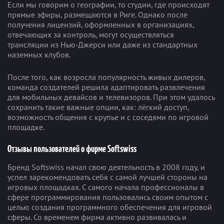
Если мы говорим о географии, то студии, где происходят
прямые эфиры, размещаются в Риге. Однако после
получения лицензий, оформленных в организациях,
отвечающих за контроль, могут осуществляться
трансляции из Нью-Джерси или даже из стандартных
наземных клубов.
После того, как возросла популярность живых дилеров,
команда создателей решила адаптировать развлечения
для мобильных девайсов и телевизоров. При этом удалось
сохранить такие важные опции, как: лёгкий доступ,
возможность общения с крупье и с соседями по игровой
площадке.
Отзывы пользователей о фирме Softswiss
Бренд Softswiss начал свою деятельность в 2008 году, и
успел зарекомендовать себя с самой лучшей стороны на
игровых площадках. С самого начала профессионалы в
сфере программирования пользовались своим опытом с
целью создания программного обеспечения для игровой
сферы. Со временем фирма активно развивалась и