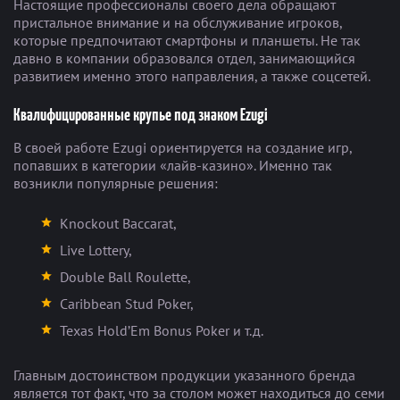
Настоящие профессионалы своего дела обращают
пристальное внимание и на обслуживание игроков,
которые предпочитают смартфоны и планшеты. Не так
давно в компании образовался отдел, занимающийся
развитием именно этого направления, а также соцсетей.
Квалифицированные крупье под знаком Ezugi
В своей работе Ezugi ориентируется на создание игр,
попавших в категории «лайв-казино». Именно так
возникли популярные решения:
Knockout Baccarat,
Live Lottery,
Double Ball Roulette,
Caribbean Stud Poker,
Texas Hold’Em Bonus Poker и т.д.
Главным достоинством продукции указанного бренда
является тот факт, что за столом может находиться до семи