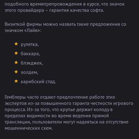
подобного времяпрепровождения в курсе, что значок
этого провайдера – гарантия качества софта.
Визиткой фирмы можно назвать такие предложения со
значком «Лайв»:
рулетка,
баккара,
блэкджек,
холдем,
карибский стад.
Гемблеры часто отдают предпочтение работе этих
экспертов из-за повышенного гаранта честности игрового
процесса. Из-за того, что крупье держит колоду в
пределах видимости во время ведения прямой
трансляции, пользователи могут надеяться на отсутствие
мошеннических схем.