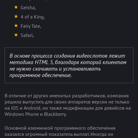
Geisha,
4 of a King,
Fairy Tale,
Safari,
В основе процесса создания видеослотов лежит
методика HTML 5, благодаря которой клиентам
не нужно скачивать и устанавливать
программное обеспечение.
В отличие от других именитых разработчиков, компания
решила выпустить для своих аппаратов версии не только
на iOS и Android, но также модификации для девайсов на
Windows Phone и Blackberry.
Основной изюминкой программного обеспечения
оказался огромный показатель выплат. Иногда он