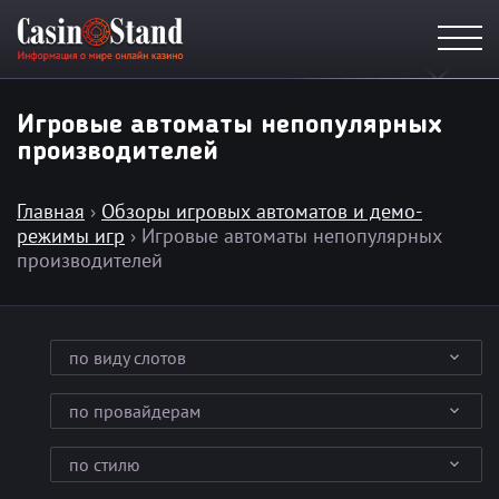
Игровые автоматы непопулярных
производителей
Главная
›
Обзоры игровых автоматов и демо-
режимы игр
›
Игровые автоматы непопулярных
производителей
по виду слотов
keyboard_arrow_down
по провайдерам
keyboard_arrow_down
по стилю
keyboard_arrow_down