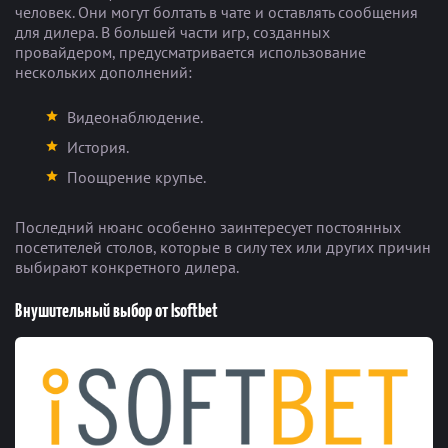
человек. Они могут болтать в чате и оставлять сообщения
для дилера. В большей части игр, созданных
провайдером, предусматривается использование
нескольких дополнений:
Видеонаблюдение.
История.
Поощрение крупье.
Последний нюанс особенно заинтересует постоянных
посетителей столов, которые в силу тех или других причин
выбирают конкретного дилера.
Внушительный выбор от Isoftbet