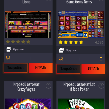
Максимальная
0,01
(Wild)
1
Lions
Gems Gems Gems
монета
Lions
Gems Gems Gems
монета
Дикий символ
Разброс символ
Да
Нет
Максимальная
(Wild)
от 1,5
Монет на одну
0,5
(Scatter)
монета
до 30
линию
Aristoc
WMS
Разброс символ
rat
Gami
Производитель
Да
Мультипликатор
Нет
Производитель
Монет на одну
(Scatter)
Techno
ng
Коэффициент в
1
линию
logies
бонусной игре
Нет
Игра на удвоение
Нет
Мультипликатор
Само
Коэффициент в
Африк
цвет
Тематика
Процент
Тематика
Нет
Джекпот
бонусной игре
а
ы
97,14%
ожидаемых
Нет
Игра на удвоение
возвратов (RTP)
4.586
Процент
да
Бонусная игра
Нет
Бонусная игра
Нет
Джекпот
96%
ожидаемых
Другие
Размер
Другие
3500
возвратов (RTP)
джекпота
Барабанов в
5
Барабанов в слоте
5
слоте
Х100
Да
Демо-режим
Размер джекпота
80
Линий в слоте
0
50
Линий в слоте
Подробнее
ИГРАТЬ
Подробнее
ИГРАТЬ
Автоматическая
Минимальная
Да
Да
Демоверсия
0.01
игра
Минимальная
монета
1
монета
Автоматическая
Бесплатные
Да
Максимальная
Да
игра
Игровой автомат
Игровой автомат Let
2
вращения
Игровой автомат
Игровой автомат Let
Максимальная
монета
125
Crazy Vegas
it Ride Poker
монета
Crazy Vegas
it Ride Poker
Бесплатные
Дикий символ
Да
Монет на одну
Да
вращения
1
(Wild)
Монет на одну
линию
100
линию
Rt
Ope
Дикий символ
Разброс символ
Производитель
Да
Х3-
Коэффициент в
Да
g
nBe
Производитель
(Wild)
(Scatter)