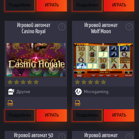
Минимальная
0.1
Автоматическа
монета
Подробнее
ИГРАТЬ
Подробнее
ИГРАТЬ
Да
10
Линий в слоте
я игра
Размер
2500
джекпота
Максимальная
10
Минимальная
Бесплатные
монета
0,2
Да
монета
вращения
Демо-
Игровой автомат
Игровой автомат
Да
Игровой автомат
Игровой автомат
режим
от 1
Casino Royal
Wolf Moon
Casino Royal
Wolf Moon
Монет на одну
Максимальная
Дикий символ
до
20
Нет
линию
монета
(Wild)
Автоматиче
100
Да
ская игра
от 0,02
Монет на одну
Разброс
Gamepla
Amati
Коэффициент в
Да, Зевс
Нет
до 2
линию
символ (Scatter)
Бесплатные
y
c
бонусной игре
Да
Производитель
Производитель
вращения
Interacti
Indust
ve
ries
Коэффициент в
Мультипликато
Процент
нет
Да, х100
бонусной игре
р
Дикий
97%
ожидаемых
Да
символ
Казино
Лес,
возвратов (RTP)
Тематика
(Wild)
Рояль
волки,
Процент
Игра на
Нет
Перво
94,6%
ожидаемых
удвоение
х200
Размер джекпота
Тематика
бытн
возвратов (RTP)
Разброс
Да
Бонусная игра
ые
Другие
Microgaming
Да
символ
Да
Джекпот
Да
Демо-режим
люди
(Scatter)
нет
Размер джекпота
Барабанов в
5
слоте
Автоматическая
Нет
Бонусная игра
Мультиплик
Да
Да
Демо-режим
нет
игра
атор
30
Линий в слоте
Подробнее
ИГРАТЬ
Подробнее
ИГРАТЬ
5
Барабанов в слоте
Автоматическая
Бесплатные
Да
Игра на
Нет
игра
Нет
Минимальная
вращения
удвоение
1
40
Линий в слоте
монета
Бесплатные
Дикий символ
Игровой автомат 50
Да
Игровой автомат
Игровой автомат 50
Да
Джекпот
Игровой автомат
Нет
Минимальная
вращения