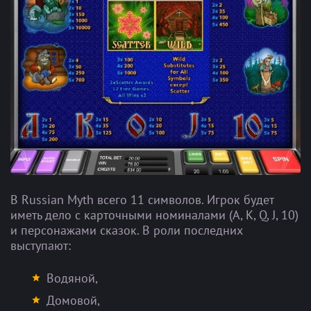
В Russian Myth всего 11 символов. Игрок будет
иметь дело с карточными номиналами (A, K, Q, J, 10)
и персонажами сказок. В роли последних
выступают:
Водяной,
Домовой,