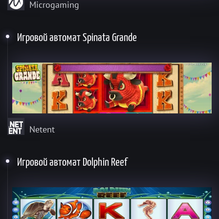
Microgaming
Игровой автомат Spinata Grande
Netent
Игровой автомат Dolphin Reef