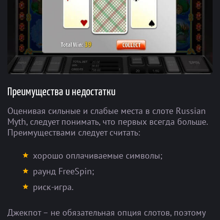
Преимущества и недостатки
Оценивая сильные и слабые места в слоте Russian
Myth, следует понимать, что первых всегда больше.
Преимуществами следует считать:
хорошо оплачиваемые символы;
раунд FreeSpin;
риск-игра.
Джекпот – не обязательная опция слотов, поэтому