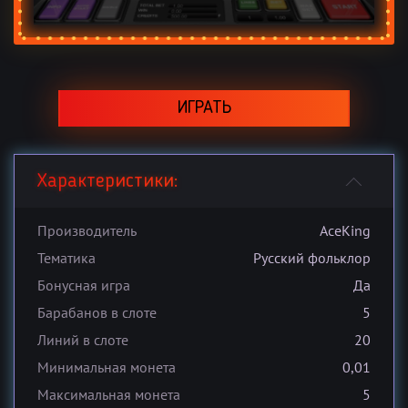
ИГРАТЬ
Характеристики:
Производитель
AceKing
Тематика
Русский фольклор
Бонусная игра
Да
Барабанов в слоте
5
Линий в слоте
20
Минимальная монета
0,01
Максимальная монета
5