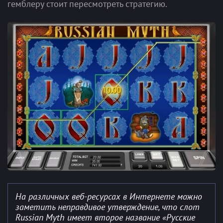
гемблеру стоит пересмотреть стратегию.
На различных веб-ресурсах в Интернете можно
заметить неправдивое утверждение, что слот
Russian Myth имеет второе название «Русские