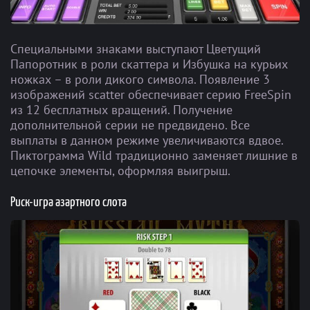
Специальными знаками выступают Цветущий
Папоротник в роли скаттера и Избушка на курьих
ножках – в роли дикого символа. Появление 3
изображений scatter обеспечивает серию FreeSpin
из 12 бесплатных вращений. Получение
дополнительной серии не предвидено. Все
выплаты в данном режиме увеличиваются вдвое.
Пиктограмма Wild традиционно заменяет лишние в
цепочке элементы, оформляя выигрыш.
Риск-игра азартного слота