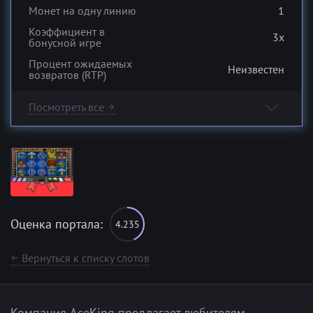
Монет на одну линию
1
Коэффициент в
3х
бонусной игре
Процент ожидаемых
Неизвестен
возвратов (RTP)
Размер джек-пота
10 000
Посмотреть все
arrow_forward
Демо-режим
Да
Автоматическая игра
Да
Бесплатные
Да
вращения
Дикий символ (Wild)
Да
Разброс символ
Да
Оценка портала:
(Scatter)
4.235
Мультипликатор
Да
Вернуться к списку слотов
keyboard_backspace
Игра на удвоение
Да
Джек-пот
Не прогрессивный
Компания AceKing предлагает любителям