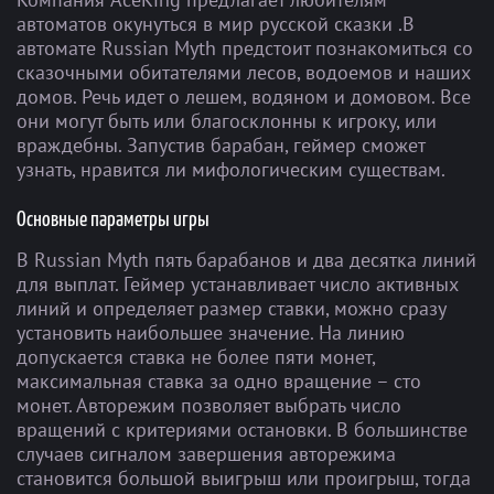
автоматов окунуться в мир русской сказки .В
автомате Russian Myth предстоит познакомиться со
сказочными обитателями лесов, водоемов и наших
домов. Речь идет о лешем, водяном и домовом. Все
они могут быть или благосклонны к игроку, или
враждебны. Запустив барабан, геймер сможет
узнать, нравится ли мифологическим существам.
Основные параметры игры
В Russian Myth пять барабанов и два десятка линий
для выплат. Геймер устанавливает число активных
линий и определяет размер ставки, можно сразу
установить наибольшее значение. На линию
допускается ставка не более пяти монет,
максимальная ставка за одно вращение – сто
монет. Авторежим позволяет выбрать число
вращений с критериями остановки. В большинстве
случаев сигналом завершения авторежима
становится большой выигрыш или проигрыш, тогда