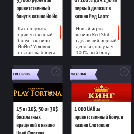
35 000 рублей за
От 100% до € 250 за
приветственный
первый депозит в
бонус в казино Йо Йо
казино Ред Слотс
Как получить
Новый игрок
приветственный
казино Red Slots,
бонус в казино
сделавший первый
ЙоЙо? Условия
депозит, получает
отыгрыша бонуса
100%-ный бонус
ПОЛУЧИТЬ
ПОЛУЧИТЬ
до 35 000 тысяч
фишками, которые
рублей в casino
нельзя отыграть, но
YoYo. Вывести
можно запустить
FREESPINS
WELCOME
бонус в реальные
обратно в игру.
деньги.
15 от 10$, 50 от 30$
1 000 UAH за
бесплатных
приветственный бонус в
вращений в казино
казино Слотокинг
Плей Фортуна