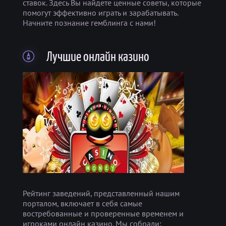
ставок. Здесь Вы найдете ценные советы, которые
помогут эффективно играть и зарабатывать.
Начните познание гемблинга с нами!
Лучшие онлайн казино
Рейтинг заведений, представленный нашим
порталом, включает в себя самые
востребованные и проверенные временем и
игроками онлайн казино. Мы собрали: