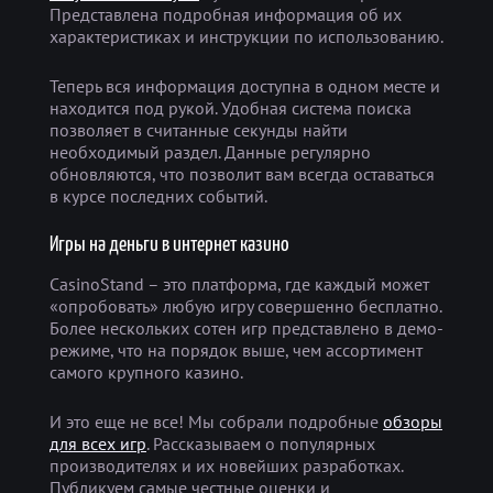
Представлена подробная информация об их
характеристиках и инструкции по использованию.
Теперь вся информация доступна в одном месте и
находится под рукой. Удобная система поиска
позволяет в считанные секунды найти
необходимый раздел. Данные регулярно
обновляются, что позволит вам всегда оставаться
в курсе последних событий.
Игры на деньги в интернет казино
CasinoStand – это платформа, где каждый может
«опробовать» любую игру совершенно бесплатно.
Более нескольких сотен игр представлено в демо-
режиме, что на порядок выше, чем ассортимент
самого крупного казино.
И это еще не все! Мы собрали подробные
обзоры
для всех игр
. Рассказываем о популярных
производителях и их новейших разработках.
Публикуем самые честные оценки и