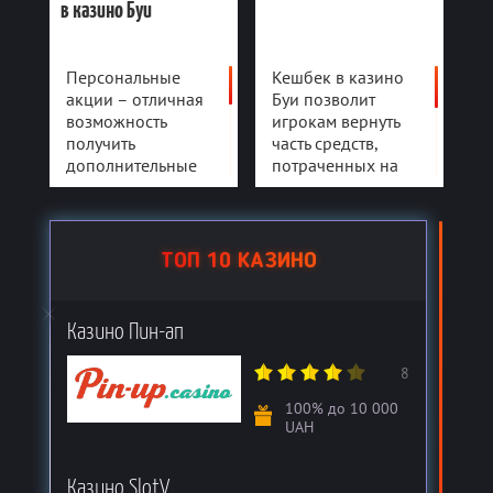
в казино Буи
бонус
За
Кешбек
Тип бонуса
Тип бонуса
Нет
Запрещенны
депозит
% от
е страны
Рассчит
потраче
Размер
Персональные
Кешбек в казино
ывается
Размер
нных
бонуса
акции – отличная
Буи позволит
индиви
бонуса
средств
возможность
дуально
игрокам вернуть
Дополнитель
Нет
получить
Дополнитель
часть средств,
ный бонус
Нет
ный бонус
дополнительные
потраченных на
Вейджер(Wa
Нет
Вейджер(Wa
ger)
призы. Благодаря
участие в игре. Их
ПОЛУЧИТЬ
ПОЛУЧИТЬ
30Х
ger)
Нет
Код-бонуса
участию в них,
сумма зависит от
Нет
Код-бонуса
Эксклюзивн
геймеры смогут
статуса геймера, а
Нет
Эксклюзивн
ый бонус
опробовать новые
преимущество
Нет
ТОП 10 КАЗИНО
ый бонус
Минимальны
автоматы, за победу
заключается в
1 USD
Минимальны
й депозит
в которых им
отсутствии
20$
й депозит
Возможность
полагаются
необходимости
Казино Пин-ап
Возможность
Да
вывести
удвоенные
отыгрыша.
Да
вывести
бонус
выигрыши.
бонус
Запрещенны
8
Нет
Запрещенны
е страны
Нет
100% до 10 000
е страны
UAH
Казино SlotV