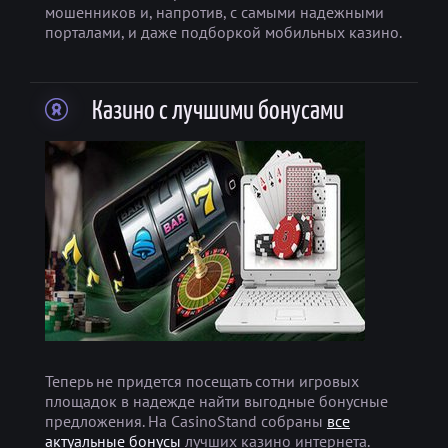
мошенников и, напротив, с самыми надежными
порталами, и даже подборкой мобильных казино.
Казино с лучшими бонусами
Теперь не придется посещать сотни игровых
площадок в надежде найти выгодные бонусные
предложения. На CasinoStand собраны
все
актуальные бонусы
лучших казино интернета.