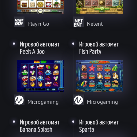
Play'n Go
Netent
Игровой автомат
Игровой автомат
Peek A Boo
Fish Party
Microgaming
Microgaming
Игровой автомат
Игровой автомат
Banana Splash
Sparta