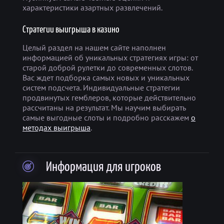
характеристики азартных развлечений.
Стратегии выигрыша в казино
Целый раздел на нашем сайте наполнен
информацией об уникальных стратегиях игры: от
старой доброй рулетки до современных слотов.
Вас ждет подборка самых новых и уникальных
систем подсчета. Индивидуальные стратегии
продвинутых гемблеров, которые действительно
рассчитаны на результат. Мы научим выбирать
самые выгодные слоты и подробно расскажем
о
методах выигрыша
.
Информация для игроков