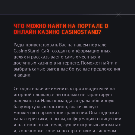
рублей.
за депозит от 3000
Отыгрывается в
рублей. Бонус
течение 14 дней с
должен быть
вейджером Х3.
отыгран с
ЧТО МОЖНО НАЙТИ НА ПОРТАЛЕ О
вейджером 40 за
ОНЛАЙН КАЗИНО CASINOSTAND?
10 дней.
Рады приветствовать Вас на нашем портале
CasinoStand. Сайт создан в информационных
целях и рассказывает о самых честных и
доступных казино в интернете. Поможет найти и
выбрать самые выгодные бонусные предложения
и акции.
Сегодня наличие именитых производителей на
игорной площадке ни сколько не гарантирует
надежности. Наша команда создала обширную
базу виртуальных казино, включающую
множество параметров сравнения. Она содержит
характеристики, отзывы, информацию о лицензии
и платежных системах, лучших игровых автоматах
и, конечно же, советы по стратегиям и системам