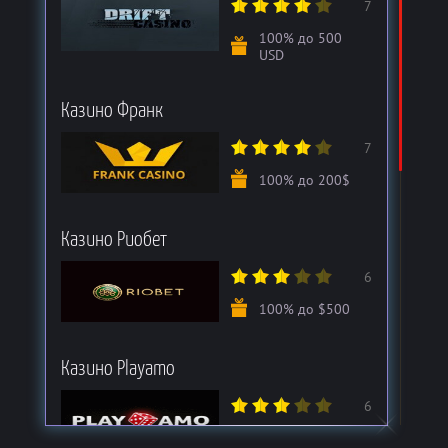
7
100% до 500
USD
Казино Франк
7
100% до 200$
Казино Риобет
6
100% до $500
Казино Playamo
6
100% до 10000