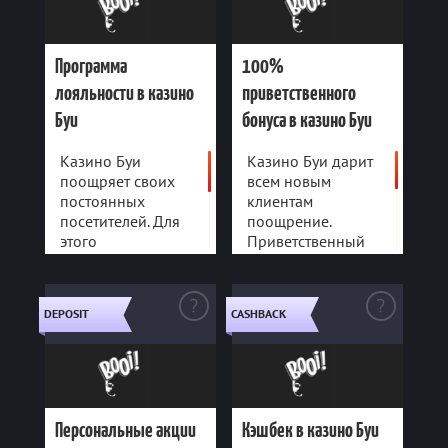
казино Буи
бонуса в казино
Буи
Booi
Казино
Программа
100%
Активен
Booi
Казино
Действителе
до
лояльности в казино
приветственного
н до
Активен
отмены
Действителе
до
Буи
бонуса в казино Буи
н до
За
отмены
Тип бонуса
депозит
Приветс
Казино Буи
Казино Буи дарит
Дополнитель
твенны
Тип бонуса
Нет
поощряет своих
всем новым
ный бонус
й
постоянных
клиентам
Нет
Код-бонуса
Размер
посетителей. Для
поощрение.
200%
Эксклюзивн
бонуса
Нет
этого
Приветственный
ый бонус
Дополнитель
ПОЛУЧИТЬ
ПОЛУЧИТЬ
Нет
предусмотрена
бонус позволяет
Минимальны
ный бонус
20$
система статусов,
й депозит
получить средства,
Вейджер(Wa
30Х
приносящая призы
Возможность
которые можно
ger)
DEPOSIT
CASHBACK
Да
вывести
за активную игру в
Персональные
вывести или
Кэшбек в казино
Нет
Код-бонуса
бонус
онлайн-клубе, а
использовать для
Эксклюзивн
акции в казино Буи
Буи
Нет
Запрещенны
также разного рода
того, чтобы
ый бонус
Нет
е страны
привилегии.
опробовать игровые
Минимальны
Booi
Казино
Booi
Казино
20$
автоматы клуба.
й депозит
Активен
Активен
Действителе
Действителе
Возможность
до
до
Персональные акции
Кэшбек в казино Буи
н до
н до
Да
вывести
отмены
отмены