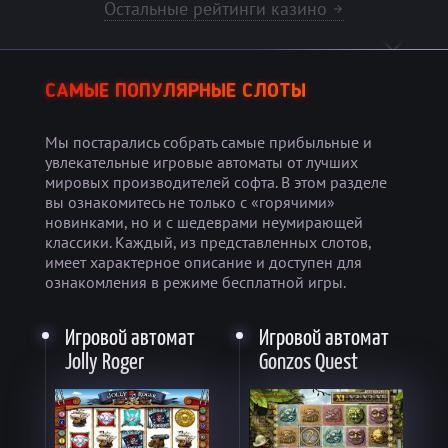
Остальные рейтинги казино
RUB/EUR/USD
arrow_forward
Казино Bitstarz
САМЫЕ ПОПУЛЯРНЫЕ СЛОТЫ
6
100% до 100$
Мы постарались собрать самые прибыльные и
увлекательные игровые автоматы от лучших
мировых производителей софта. В этом разделе
Казино Малина
вы ознакомитесь не только с «горячими»
новинками, но и с шедеврами неумирающей
6
классики. Каждый, из представленных слотов,
100% до 35000
имеет характерное описание и доступен для
RUB
ознакомления в режиме бесплатной игры.
Игровой автомат
Игровой автомат
Jolly Roger
Gonzos Quest