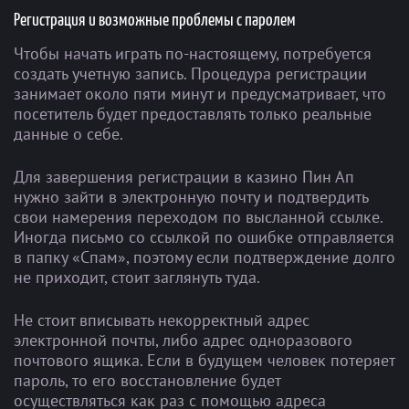
Регистрация и возможные проблемы с паролем
Чтобы начать играть по-настоящему, потребуется
создать учетную запись. Процедура регистрации
занимает около пяти минут и предусматривает, что
посетитель будет предоставлять только реальные
данные о себе.
Для завершения регистрации в казино Пин Ап
нужно зайти в электронную почту и подтвердить
свои намерения переходом по высланной ссылке.
Иногда письмо со ссылкой по ошибке отправляется
в папку «Спам», поэтому если подтверждение долго
не приходит, стоит заглянуть туда.
Не стоит вписывать некорректный адрес
электронной почты, либо адрес одноразового
почтового ящика. Если в будущем человек потеряет
пароль, то его восстановление будет
осуществляться как раз с помощью адреса