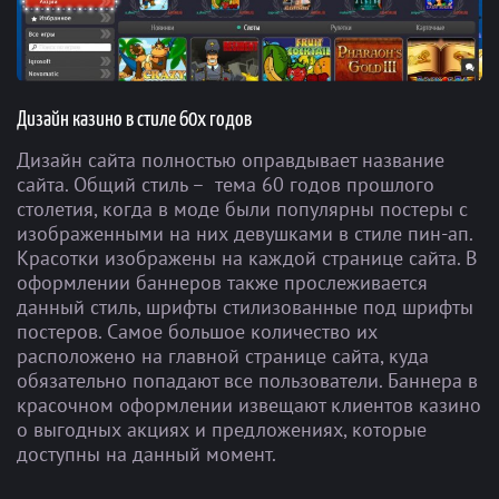
Дизайн казино в стиле 60х годов
Дизайн сайта полностью оправдывает название
сайта. Общий стиль – тема 60 годов прошлого
столетия, когда в моде были популярны постеры с
изображенными на них девушками в стиле пин-ап.
Красотки изображены на каждой странице сайта. В
оформлении баннеров также прослеживается
данный стиль, шрифты стилизованные под шрифты
постеров. Самое большое количество их
расположено на главной странице сайта, куда
обязательно попадают все пользователи. Баннера в
красочном оформлении извещают клиентов казино
о выгодных акциях и предложениях, которые
доступны на данный момент.