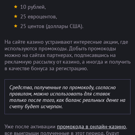
10 рублей,
25 евроцентов,
25 центов (доллары США).
На сайте казино устраивают интересные акции, где
используются промокоды. Добыть промокоды
можно на сайтах партнерах, подписавшись на
рекламную рассылку от казино, а иногда и получить
в качестве бонуса за регистрацию.
Средства, полученные по промокоду, согласно
правилам, можно использовать для ставок
только после того, как баланс реальных денег на
счету будет исчерпан.
Уже после активации
промокода в онлайн-казино
,
все выигрыши полученные в этот период, будут