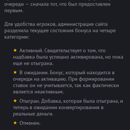
очереди — сначала тот, что был предоставлен
первым.
Для удобства игроков, администрация сайта
разделила текущее состояния бонуса на четыре
категории:
Активный. Свидетельствует о том, что
надбавка была успешно активирована, но пока
еще не отыграна.
В ожидании. Бонус, который находится в
очереди на активацию. При формировании
ставок он не учитывается, так как фактически
является неактивным.
Отыгран. Добавка, которая была отыграна, и
теперь в ожидании конвертирования в
реальные деньги.
Отменен.