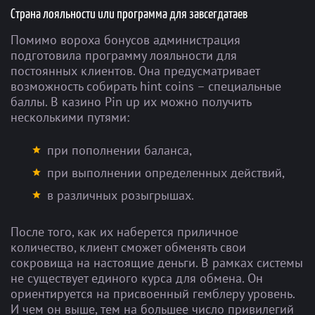
Страна лояльности или программа для завсегдатаев
Помимо вороха бонусов администрация
подготовила программу лояльности для
постоянных клиентов. Она предусматривает
возможность собирать hint coins – специальные
баллы. В казино Pin up их можно получить
несколькими путями:
при пополнении баланса,
при выполнении определенных действий,
в различных розыгрышах.
После того, как их наберется приличное
количество, клиент сможет обменять свои
сокровища на настоящие деньги. В рамках системы
не существует единого курса для обмена. Он
ориентируется на присвоенный гемблеру уровень.
И чем он выше, тем на большее число привилегий