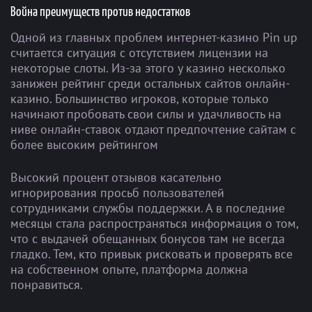
Война преимуществ против недостатков
Одной из главных проблем интернет-казино Pin up
считается ситуация с отсутствием лицензии на
некоторые слоты. Из-за этого у казино несколько
занижен рейтинг среди остальных сайтов онлайн-
казино. Большинство игроков, которые только
начинают пробовать свои силы и удачливость на
ниве онлайн-ставок отдают предпочтение сайтам с
более высоким рейтингом
Высокий процент отзывов касательно
игнорирования просьб пользователей
сотрудниками службы поддержки. А в последние
месяцы стала распространяться информация о том,
что с выдачей обещанных бонусов там не всегда
гладко. Тем, кто привык рисковать и проверять все
на собственном опыте, платформа должна
понравиться.