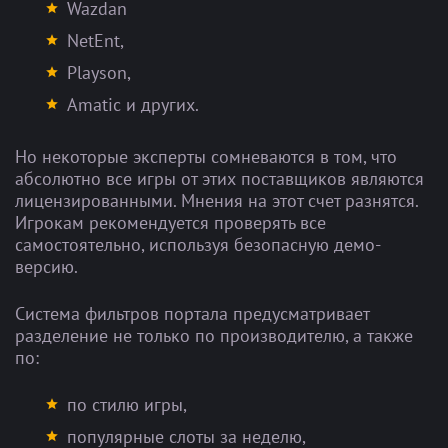
Wazdan
NetEnt,
Playson,
Amatic и других.
Но некоторые эксперты сомневаются в том, что
абсолютно все игры от этих поставщиков являются
лицензированными. Мнения на этот счет разнятся.
Игрокам рекомендуется проверять все
самостоятельно, используя безопасную демо-
версию.
Система фильтров портала предусматривает
разделение не только по производителю, а также
по:
по стилю игры,
популярные слоты за неделю,