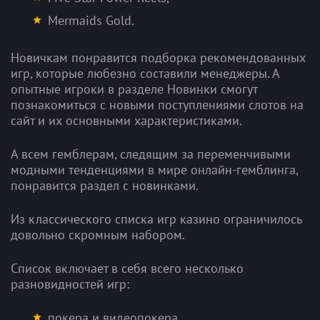
Mermaids Gold.
Новичкам понравится подборка рекомендованных
игр, которые любезно составили менеджеры. А
опытные игроки в разделе Новинки смогут
познакомиться с новыми поступлениями слотов на
сайт и их основными характеристиками.
А всем гемблерам, следящим за переменчивыми
модными тенденциями в мире онлайн-гемблинга,
понравится раздел с новинками.
Из классического списка игр казино ограничилось
довольно скромным набором.
Список включает в себя всего несколько
разновидностей игр:
покера и видеопокера,