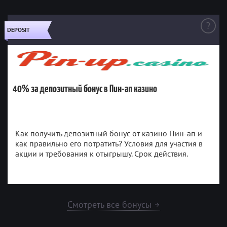
DEPOSIT
40% за депозитный бонус в Пин-ап казино
Pin up casino
Казино
Активен до отмены
Действителен до
Депозитный
Тип бонуса
40%
Размер бонуса
35X
Вейджер(Wager)
40% за депозитный бонус в Пин-ап казино
Нет
Код-бонуса
Нет
Эксклюзивный бонус
10$
Минимальный депозит
Да
Возможность вывести бонус
Как получить депозитный бонус от казино Пин-ап и
как правильно его потратить? Условия для участия в
акции и требования к отыгрышу. Срок действия.
ПОЛУЧИТЬ
Смотреть все бонусы
arrow_forward