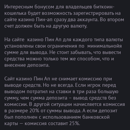
Интересным бонусом для владельцев биткоин-
кошелька будет возможность зарегистрировать на
сайте казино Пин-ап сразу два аккаунта. Во втором
счет должен быть на другую валюту.
На сайте казино Пин Ап для каждого типа валюты
установлены свои ограничения по минимальнойя
сумме для вывода. Не стоит забывать, что вывести
средства можно только тем же способом, что и
внесение депозита.
Сайт казино Пин Ап не снимает комиссию при
выводе средств. Но не всегда. Если игрок перед
выводом потратил на ставки в три раза большую
сумму, чем сумма депозита – вывод средств без
комиссии. В другой ситуации начисляется комиссия
в размере 20% от суммы вывода. А если депозит
был пополнен с использованием банковской
карты — комиссия составит 25%.