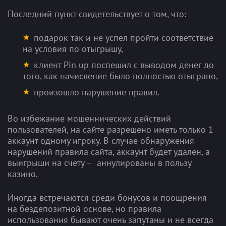
Последний пункт свидетельствует о том, что:
подарок так и не успел пройти соответствие
на условия по отыгрышу,
клиент Pin up поспешил с выводом денег до
того, как начисление было полностью отыграно,
произошло нарушение правил.
Во избежание мошеннических действий
пользователей, на сайте разрешено иметь только 1
аккаунт одному игроку. В случае обнаружения
нарушений правила сайта, аккаунт будет удален, а
выигрыши на счету – аннулированы в пользу
казино.
Иногда встречаются среди бонусов и поощрения
на бездепозитной основе, но правила
использования бывают очень запутаны и не всегда