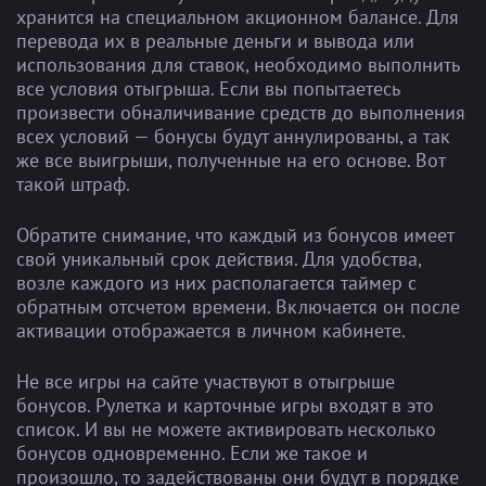
хранится на специальном акционном балансе. Для
перевода их в реальные деньги и вывода или
использования для ставок, необходимо выполнить
все условия отыгрыша. Если вы попытаетесь
произвести обналичивание средств до выполнения
всех условий — бонусы будут аннулированы, а так
же все выигрыши, полученные на его основе. Вот
такой штраф.
Обратите снимание, что каждый из бонусов имеет
свой уникальный срок действия. Для удобства,
возле каждого из них располагается таймер с
обратным отсчетом времени. Включается он после
активации отображается в личном кабинете.
Не все игры на сайте участвуют в отыгрыше
бонусов. Рулетка и карточные игры входят в это
список. И вы не можете активировать несколько
бонусов одновременно. Если же такое и
произошло, то задействованы они будут в порядке