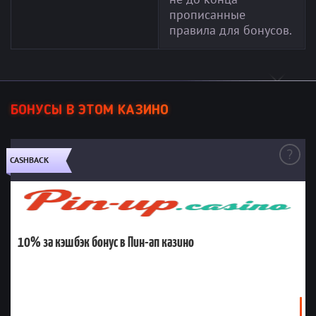
прописанные
правила для бонусов.
БОНУСЫ В ЭТОМ КАЗИНО
CASHBACK
10% за кэшбэк бонус в Пин-ап казино
Pin up casino
Казино
Активен до отмены
Действителен до
Кэшбэк
Тип бонуса
5% 7% или 10%
Размер бонуса
3X
Вейджер(Wager)
10% за кэшбэк бонус в Пин-ап казино
Нет
Код-бонуса
Нет
Эксклюзивный бонус
10$
Минимальный депозит
Да
Возможность вывести бонус