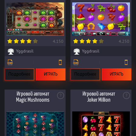
монета
(Scatter)
Разброс
линию
Да
символ(Scatter)
Производител
Производител
Монет на одну
Yggdrasil
Yggdrasil
Да
Мультипликатор
от 2x
Коэффициент в
ь
ь
линию
Нет
Мультипликатор
5х
бонусной игре
Игра на
Драконы
Тематика
Тропики,
Нет
Коэффицент в
Тематика
удвоение
Нет
Игра на удвоение
Процент
богатство
бонусной игре
96,03%
ожидаемых
Да
Бонусная игра
возвратов (RTP)
Не
Да
Джек-пот
Нет
Бонусная игра
Процент
прогрес
Джекпот
4.150
4.250
96.1%
ожидаемых
Барабанов в
сивный
500:1
Размер джек-пота
5
возвратов(RTP)
слоте
Барабанов в
5
Yggdrasil
Yggdrasil
слоте
Да
Демо-режим
Размер
25
Линий в слоте
500000
джекпота
243
Линий в слоте
Автоматическая
Да
Минимальная
игра
0.01
Да
Демо-режим
монета
Минимальная
Подробнее
ИГРАТЬ
Подробнее
ИГРАТЬ
0.01
монета
Бесплатные
Да
Автоматическая
Максимальная
вращения
Да
5
игра
монета
Максимальная
2
монета
Игровой автомат
Игровой автомат
Игровой автомат
Игровой автомат
Дикий символ
Да
Бесплатные
Монет на одну
(Wild)
Magic Mushrooms
Да
Joker Million
1
Magic Mushrooms
Joker Million
вращения
линию
Монет на одну
1
линию
Разброс символ
Нет
Дикий
Процент
(Scatter)
Да
символ(Wild)
ожидаемых
Процент
Yggdrasil
Производител
Производител
96%
Yggdrasil
возвратов
ожидаемых
Gaming
ь
ь
96%
Да
Мультипликатор
(RTP)
возвратов
Разброс
Нет
(RTP)
символ(Scatter)
Магически
Классика,
Тематика
Тематика
Нет
Игра на удвоение
Размер джек-