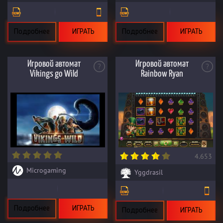
Барабанов в
Барабанов в
5
6
слоте
слоте
40
Линий в слоте
7
Линий в слоте
Подробнее
ИГРАТЬ
Подробнее
ИГРАТЬ
Минимальная
Минимальная
0.005
0.4 EUR
монета
монета
Игровой автомат
Игровой автомат
Игровой автомат
Игровой автомат
Максимальная
0.40 EU
Максимальная
5
Vikings go Wild
Rainbow Ryan
Vikings go Wild
Rainbow Ryan
монета
R
монета
Монет на одну
Монет на одну
0,2 - 200
линию
линию
Yggdras
Yggdr
Производитель
Производитель
il
asil
Коэффициент
Коэффициент в
30x
х2444
в бонусной
бонусной игре
Викинг
Рок-
Тематика
игре
и
конце
Тематика
рт
Процент
Неизвес
Процент
ожидаемых
да
Бонусная игра
тен
ожидаемых
возвратов (RTP)
4.653
Да
Бонусная игра
96,2%
возвратов
Барабанов в
(RTP)
Microgaming
5
х25000
Yggdrasil
Размер джекпота
слоте
6
Барабанов в слоте
Да
Демо-режим
Да
Демо-режим
25
Линий в слоте
4096
Линий в слоте
Автоматическа
Автоматическая
Да
Минимальная
Минимальная
Подробнее
ИГРАТЬ
Нет
я игра
Подробнее
ИГРАТЬ
0.01
0.002
игра
монета
монета