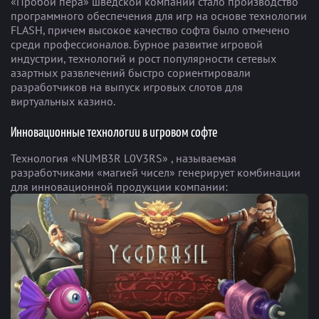
«Пробой пера» шведской компании стало производство
программного обеспечения для игр на основе технологии
FLASH, причем высокое качество софта было отмечено
среди профессионалов. Бурное развитие игровой
индустрии, технологий и рост популярности сетевых
азартных развлечений быстро сориентировали
разработчиков на выпуск игровых слотов для
виртуальных казино.
Инновационные технологии в игровом софте
Технология «NUMB3R L0V3RS» , называемая
разработчиками «магией чисел» генерирует комбинации
для инновационной продукции компании: