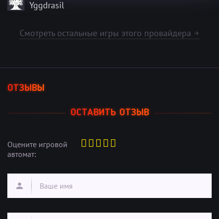
Yggdrasil
Смотреть остальные игры этого провайдера
arrow_forward
ОТЗЫВЫ
ОСТАВИТЬ ОТЗЫВ
Оцените игровой
автомат:
person