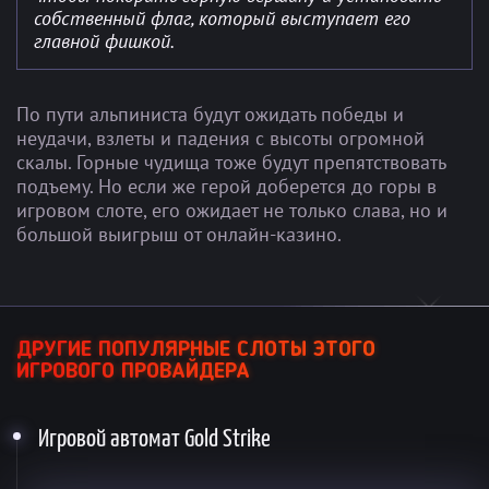
собственный флаг, который выступает его
главной фишкой.
По пути альпиниста будут ожидать победы и
неудачи, взлеты и падения с высоты огромной
скалы. Горные чудища тоже будут препятствовать
подъему. Но если же герой доберется до горы в
игровом слоте, его ожидает не только слава, но и
большой выигрыш от онлайн-казино.
ДРУГИЕ ПОПУЛЯРНЫЕ СЛОТЫ ЭТОГО
ИГРОВОГО ПРОВАЙДЕРА
Игровой автомат Gold Strike