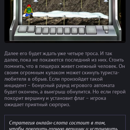
Далее его будет ждать уже четыре троса. И так
далее, пока не покажется последний из них. Стоить
помнить, что в пещерах живет снежный человек. Он
своим огромным кулаком может скинуть туриста-
любителя в обрыв. Если произойдет такой
инцидент – бонусный раунд игрового автомата
будет окончен, а выигрыш обнулится. Но если герой
покорит вершину и установит флаг – игрока
ожидает приятный сюрприз.
Стратегия онлайн-слота состоит в том,
чтобы покорить горную вершину и установить