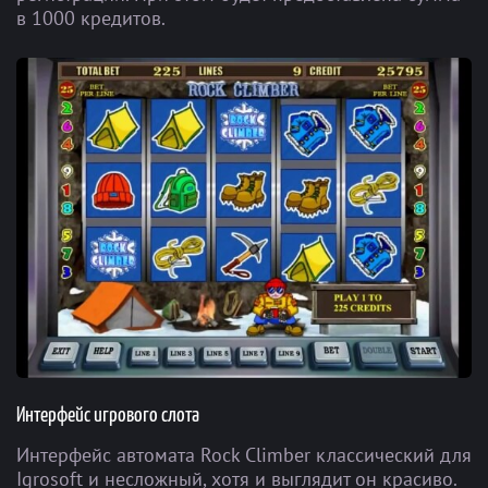
в 1000 кредитов.
Интерфейс игрового слота
Интерфейс автомата Rock Climber классический для
Igrosoft и несложный, хотя и выглядит он красиво.