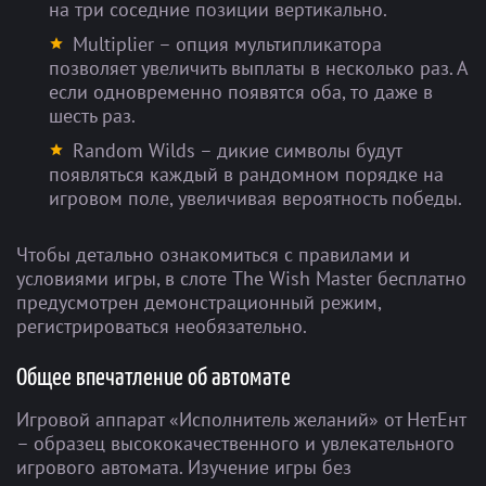
на три соседние позиции вертикально.
Multiplier – опция мультипликатора
позволяет увеличить выплаты в несколько раз. А
если одновременно появятся оба, то даже в
шесть раз.
Random Wilds – дикие символы будут
появляться каждый в рандомном порядке на
игровом поле, увеличивая вероятность победы.
Чтобы детально ознакомиться с правилами и
условиями игры, в слоте The Wish Master бесплатно
предусмотрен демонстрационный режим,
регистрироваться необязательно.
Общее впечатление об автомате
Игровой аппарат «Исполнитель желаний» от НетЕнт
– образец высококачественного и увлекательного
игрового автомата. Изучение игры без