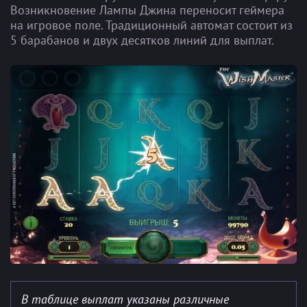
Возникновение Лампы Джина переносит геймера
на игровое поле. Традиционный автомат состоит из
5 барабанов и двух десятков линий для выплат.
В таблице выплат указаны различные