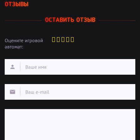
ОТЗЫВЫ
ОСТАВИТЬ ОТЗЫВ
Оцените игровой
автомат:
person
email