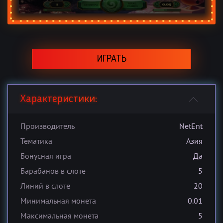
ИГРАТЬ
Характеристики:
Производитель
NetEnt
Тематика
Азия
Бонусная игра
Да
Барабанов в слоте
5
Линий в слоте
20
Минимальная монета
0.01
Максимальная монета
5