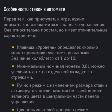
Особенности ставок в автомате
Перед тем, как приступать к игре, нужно
внимательно ознакомиться с панелью управления.
Она относительно простая, но имеет отличительные
характеристики.
Клавиша «Уровень» определяет, сколько
монет принимают участие в розыгрыше.
Значение колеблется от 1 до 10.
Минимальный номинал монеты 0,01 можно
увеличить до 5 на отдельной вкладке со
стрелками.
Ручной режим с изменением размера ставки
активируется после нажатия большой кнопки
зеленого цвета в центральной части панели
управления.
Для пользователей доступен режим