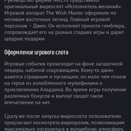
оригинальный видеослот «Исполнитель желаний».
Игровой аппарат The Wish Master оформили по
мотивам восточных легенд. Главный игровой
персонаж – Джин. Он исполняет прихоти гемблера,
сопровождает его на разных стадиях игры и дарит
щедрые подарки.
Оформление игрового слота
Игровые события происходят на фоне загадочной
пещеры, набитой сокровищами. Кому-то джин
кажется страшным и пугающим, он мало чем похож
на героя из излюбленного мультфильма о
приключениях Аладдина. Во время игры получение
различных бонусов и выплат сводят такое
впечатление на нет.
Сразу же после запуска видеослота пользователю
предлагают посмотреть видеоролик, позволяющим
максимально погрузиться в волшебную атмосферу.