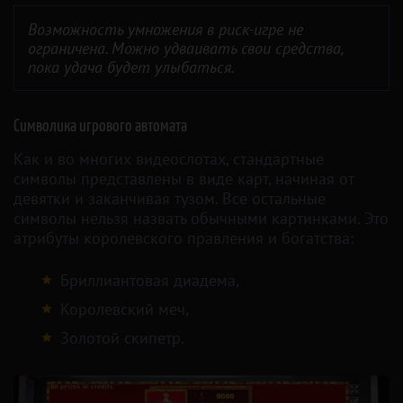
Возможность умножения в риск-игре не
ограничена. Можно удваивать свои средства,
пока удача будет улыбаться.
Символика игрового автомата
Как и во многих видеослотах, стандартные
символы представлены в виде карт, начиная от
девятки и заканчивая тузом. Все остальные
символы нельзя назвать обычными картинками. Это
атрибуты королевского правления и богатства:
Бриллиантовая диадема,
Королевский меч,
Золотой скипетр.