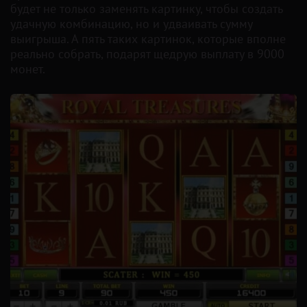
будет не только заменять картинку, чтобы создать
удачную комбинацию, но и удваивать сумму
выигрыша. А пять таких картинок, которые вполне
реально собрать, подарят щедрую выплату в 9000
монет.