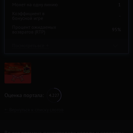
Монет на одну линию
1
Коэффициент в
-
бонусной игре
Процент ожидаемых
95%
возвратов (RTP)
Размер джек-пота
9000
Посмотреть все
arrow_forward
Демо-режим
Да
Автоматическая игра
Да
Бесплатные
Да
вращения
Дикий символ (Wild)
Да
Разброс символ
Да
Оценка портала:
(Scatter)
4.227
Мультипликатор
Да
Вернуться к списку слотов
keyboard_backspace
Игра на удвоение
Да
Джек-пот
Не прогрессивный
Во все времена существовали короли и королевы,