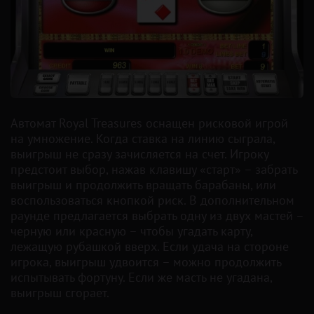
Автомат Royal Treasures оснащен рисковой игрой
на умножение. Когда ставка на линию сыграла,
выигрыш не сразу зачисляется на счет. Игроку
предстоит выбор, нажав клавишу «старт» – забрать
выигрыш и продолжить вращать барабаны, или
воспользоваться кнопкой риск. В дополнительном
раунде предлагается выбрать одну из двух мастей –
черную или красную – чтобы угадать карту,
лежащую рубашкой вверх. Если удача на стороне
игрока, выигрыш удвоится – можно продолжить
испытывать фортуну. Если же масть не угадана,
выигрыш сгорает.