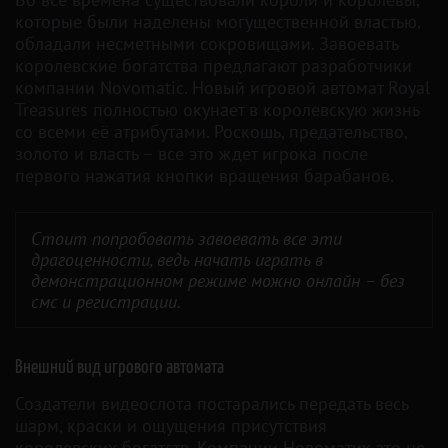
которые были наделены могущественной властью,
обладали несметными сокровищами. Завоевать
королевские богатства предлагают разработчики
компании Novomatic. Новый игровой автомат Royal
Treasures полностью окунает в королевскую жизнь
со всеми её атрибутами. Роскошь, предательство,
золото и власть – все это ждет игрока после
первого нажатия кнопки вращения барабанов.
Стоит попробовать завоевать все эти
драгоценности, ведь начать играть в
демонстрационном режиме можно онлайн – без
смс и регистрации.
Внешний вид игрового автомата
Создатели видеослота постарались передать весь
шарм, краски и ощущения присутствия
королевских богатств. Компании Новоматик это не