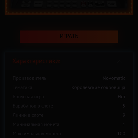
ИГРАТЬ
Характеристики:
Производитель
Novomatic
Тематика
Королевские сокровища
Бонусная игра
Нет
Барабанов в слоте
5
Линий в слоте
9
Минимальная монета
1
Максимальная монета
100