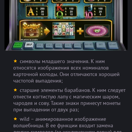
символы младшего значения. К ним
относятся изображения всех номиналов
карточной колоды. Они отличаются хорошей
частотой выпадения;
старшие элементы барабанов. К ним следует
отнести когтистую лапу с магическим шаром,
чародея и сову. Такие знаки принесут монеты
при выпадении от двух раз;
wild – анимированное изображение
волшебницы. В ее функции входит замена
других символов (за исключением ларца) для