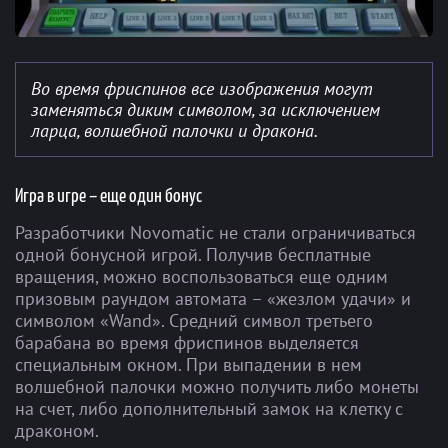
Во время фриспинов все изображения могут
заменяться диким символом, за исключением
ларца, волшебной палочки и дракона.
Игра в игре – еще один бонус
Разработчики Novomatic не стали ограничиваться
одной бонусной игрой. Получив бесплатные
вращения, можно воспользоваться еще одним
призовым раундом автомата – «жезлом удачи» и
символом «Wand». Средний символ третьего
барабана во время фриспинов выделяется
специальным окном. При выпадении в нем
волшебной палочки можно получить либо монеты
на счет, либо дополнительный замок на клетку с
драконом.