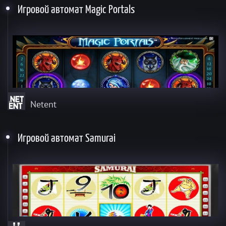
Игровой автомат Magic Portals
Netent
Игровой автомат Samurai