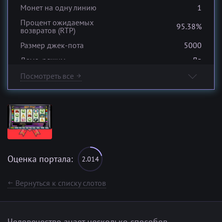
Монет на одну линию
1
Процент ожидаемых
95.38%
возвратов (RTP)
Размер джек-пота
5000
Демо-режим
Да
Автоматическая игра
Нет
Посмотреть все
arrow_forward
Бесплатные вращения
Да
Дикий символ (Wild)
Да
Разброс символ (Scatter)
Да
Мультипликатор
Да
Игра на удвоение
Да
Оценка портала:
2.014
Джек-пот
Не прогрессив.
Вернуться к списку слотов
keyboard_backspace
Человечество знает несколько способов