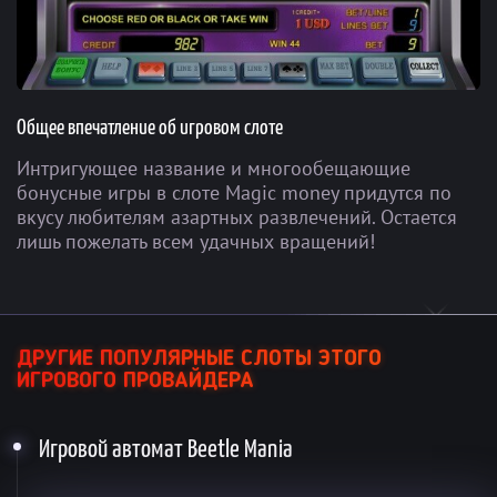
Общее впечатление об игровом слоте
Интригующее название и многообещающие
бонусные игры в слоте Magic money придутся по
вкусу любителям азартных развлечений. Остается
лишь пожелать всем удачных вращений!
ДРУГИЕ ПОПУЛЯРНЫЕ СЛОТЫ ЭТОГО
ИГРОВОГО ПРОВАЙДЕРА
Игровой автомат Beetle Mania