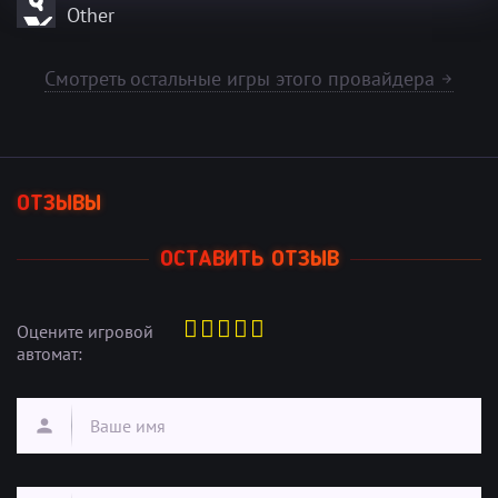
Other
Смотреть остальные игры этого провайдера
arrow_forward
ОТЗЫВЫ
ОСТАВИТЬ ОТЗЫВ
Оцените игровой
автомат:
person