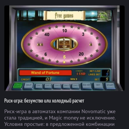
Риск-игра: безумство или холодный расчет
Риск-игра в автоматах компании Novomatic уже
стала традицией, и Magic money не исключение.
Условия простые: в предложенной комбинации