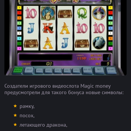
Создатели игрового видеослота Magic money
предусмотрели для такого бонуса новые символы:
рамку,
посох,
летающего дракона,