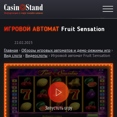
ИГРОВОЙ АВТОМАТ
Fruit Sensation
22.02.2023
Главная
›
Обзоры игровых автоматов и демо-режимы игр
›
Вид слота
›
Видеослоты
›
Игровой автомат Fruit Sensation
Запустить игру