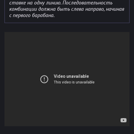
ставке на одну линию. Последовательность
комбинации должна быть слева направо, начиная
с первого барабана.