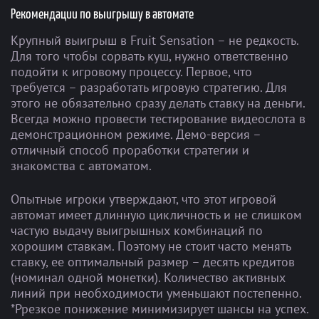
Рекомендации по выигрышу в автомате
Крупный выигрыш в Fruit Sensation – не редкость.
Для того чтобы сорвать куш, нужно ответственно
подойти к игровому процессу. Первое, что
требуется – разработать игровую стратегию. Для
этого не обязательно сразу делать ставку на деньги.
Всегда можно провести тестирование видеослота в
демонстрационном режиме. Демо-версия –
отличный способ проработки стратегии и
знакомства с автоматом.
Опытные игроки утверждают, что этот игровой
автомат имеет длинную цикличность и не слишком
частую выдачу выигрышных комбинаций по
хорошим ставкам. Поэтому не стоит часто менять
ставку, ее оптимальный размер – десять кредитов
(номинал одной монетки). Количество активных
линий при необходимости уменьшают постепенно.
*Ррезкое понижение минимизирует шансы на успех.