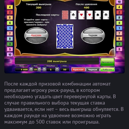
После каждой призовой комбинации автомат
предлагает игроку риск-раунд, в котором
необходимо угадать цвет перевернутой карты. В
случае правильного выбора текущая ставка
удваивается, если нет – весь выигрыш обнуляется. В
каждом раунде на удвоение возможно играть
максимум до 500 ставок или проигрыша.