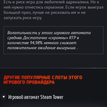
Есть и риск-игра для любителей адреналина. Но к
ней нужно отнестись серьезное. Если игрок выиграл
большой приз, лучше не рисковать им и не
запускать риск-игру.
Волатильность у этого игрового автомата
средняя. Достаточно «скромны» RTP в
количестве 94,98% немного снижает
положительное ожидание выигрыша .
ДРУГИЕ ПОПУЛЯРНЫЕ СЛОТЫ ЭТОГО
ИГРОВОГО ПРОВАЙДЕРА
Игровой автомат Steam Tower