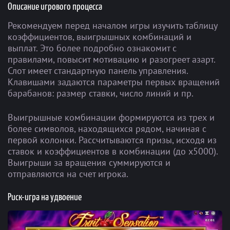
Описание игрового процесса
Рекомендуем перед началом игры изучить таблицу
коэффициентов, выигрышных комбинаций и
выплат. Это более подробно ознакомит с
правилами, повысит мотивацию и разогреет азарт.
Слот имеет стандартную панель управления.
Клавишами задаются параметры первых вращений
барабанов: размер ставки, число линий и пр.
Выигрышные комбинации формируются из трех и
более символов, находящихся рядом, начиная с
первой колонки. Рассчитываются призы, исходя из
ставок и коэффициентов в комбинации (до х5000).
Выигрыши за вращения суммируются и
отправляются на счет игрока.
Риск-игра на удвоение