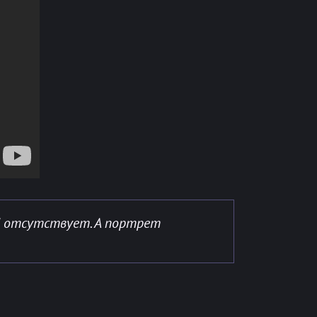
d отсутствует. А портрет