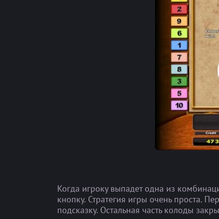
Когда игроку выпадет одна из комбинаци
кнопку. Стратегия игры очень проста. Пе
подсказку. Остальная часть колоды закры