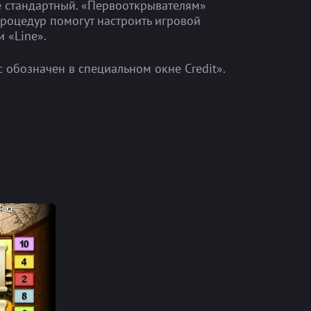
е стандартный. «Первооткрывателям»
процедур помогут настроить игровой
 «Line».
 обозначен в специальном окне Credit».