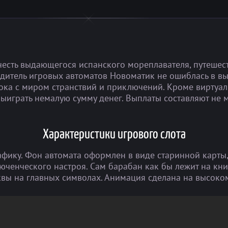
 честь выдающегося испанского мореплавателя, путеше
итель игровых автоматов Новоматик не ошиблась в выб
рока с миром странствий и приключений. Кроме виртуал
ыиграть немалую сумму денег. Выплаты составляют не 
Характеристики игрового слота
афику. Фон автомата оформлен в виде старинной карты
ченческого настроя. Сам барабан как бы лежит на кни
квы на главных символах. Анимация сделана на высоко