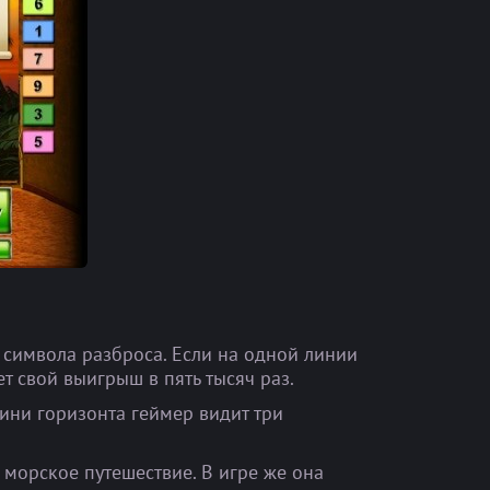
символа разброса. Если на одной линии
т свой выигрыш в пять тысяч раз.
лини горизонта геймер видит три
 морское путешествие. В игре же она