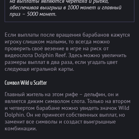
на выплаты являются черепаха и рыбка,
обеспечивая выигрыш в 1000 монет и главный
приз – 5000 монет.
Если выплаты после вращения барабанов кажутся
игроку слишком малыми, то всегда можно
проверить своё везение в игре на риск от
видеослота Dolphin Reef. Здесь можно увеличить
размеры выплат в два раза, если угадать цвет
следующе игральной карты.
Символ Wild и Scatter
Главный житель на этом рифе – дельфин, он и
является диким символом слота. Только на втором
и четвертом барабане можно увидеть значок Wild
Dolphin. Он не принесет собственных выплат, но
заменит все символы и создаст выигрышные
комбинации.