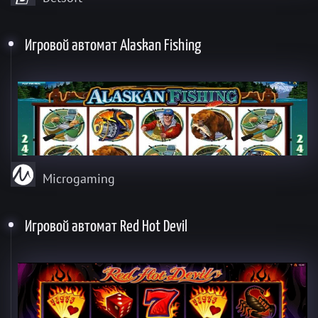
Игровой автомат Alaskan Fishing
Microgaming
Игровой автомат Red Hot Devil