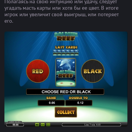
Полагаясь на свою интуицию или удачу, следует
угадать масть карты или хотя бы ее цвет. В итоге
игрок или увеличит свой выигрыш, или потеряет
его.