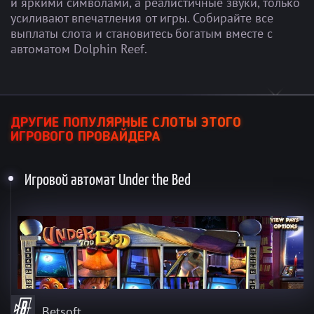
и яркими символами, а реалистичные звуки, только
усиливают впечатления от игры. Собирайте все
выплаты слота и становитесь богатым вместе с
автоматом Dolphin Reef.
ДРУГИЕ ПОПУЛЯРНЫЕ СЛОТЫ ЭТОГО
ИГРОВОГО ПРОВАЙДЕРА
Игровой автомат Under the Bed
Betsoft