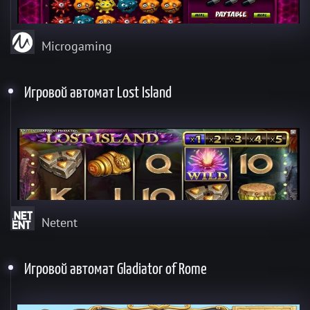
Microgaming
Игровой автомат Lost Island
Netent
Игровой автомат Gladiator of Rome