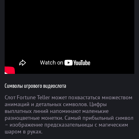
Символы игрового видеослота
Слот Fortune Teller может похвастаться множеством
анимаций и детальных символов. Цифры
выплатных линий напоминают маленькие
разноцветные монетки. Самый прибыльный символ
– изображение предсказательницы с магическим
шаром в руках.