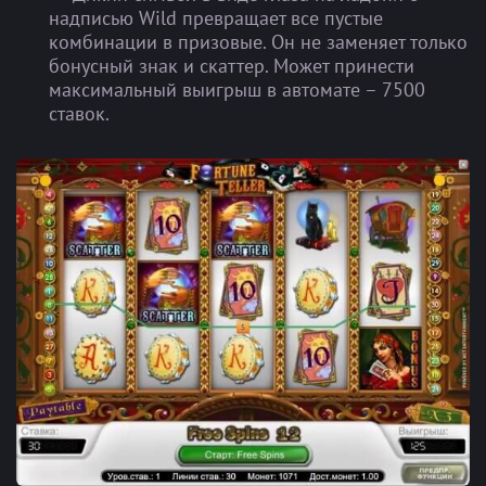
надписью Wild превращает все пустые
комбинации в призовые. Он не заменяет только
бонусный знак и скаттер. Может принести
максимальный выигрыш в автомате – 7500
ставок.