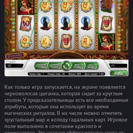
Как только игра запускается, на экране появляется
черноволосая цыганка, которая сидит за круглым
столом. У предсказательницы есть все необходимые
атрибуты, которые она использует во время
магических ритуалов. В их числе можно отметить
хрустальный шар и колоду гадальных карт. Игровое
поле выполнено в сочетании красного и
коричневого. Это создает эффект мягкого света от