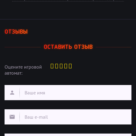
ОТЗЫВЫ
ОСТАВИТЬ ОТЗЫВ
Оцените игровой
автомат:
person
email