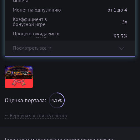
монета
Монет на одну линию
от 1 до 4
Коэффициент в
3x
бонусной игре
Процент ожидаемых
93,3%
возвратов(RTP)
Размер джек-пота
Посмотреть все
7500
arrow_forward
Демо-режим
Да
Автоматическая игра
Да
Бесплатные
Да
вращения
Дикий символ(Wild)
Да
Оценка портала:
Разброс
4.190
Да
символ(Scatter)
Мультипликатор
Да
Вернуться к списку слотов
keyboard_backspace
Игра на удвоение
Нет
Джек-пот
Нет
Гадания и мистические пророчества всегда