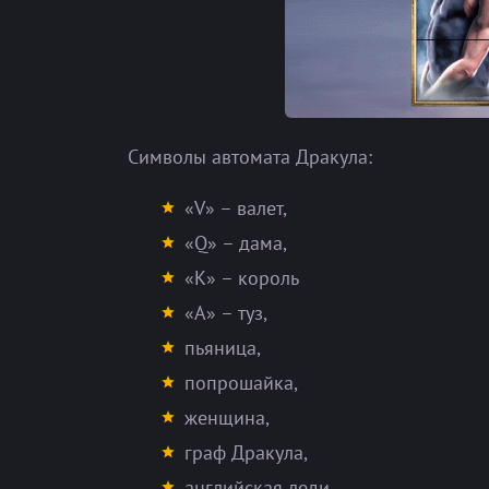
Символы автомата Дракула:
«V» – валет,
«Q» – дама,
«K» – король
«А» – туз,
пьяница,
попрошайка,
женщина,
граф Дракула,
английская леди,