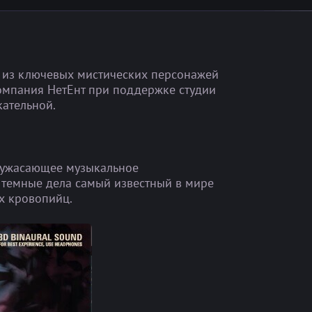
Мультипликатор
Нет
Игра на
Нет
удвоение
Джек-пот
Нет
м из ключевых мистических персонажей
компания НетЕнт при поддержке студии
кательной.
, ужасающее музыкальное
 темные дела самый известный в мире
ых кровопийц.