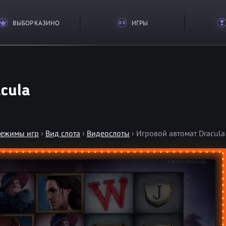
ВЫБОР КАЗИНО
ИГРЫ
cula
режимы игр
›
Вид слота
›
Видеослоты
›
Игровой автомат Dracula