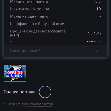
Минимальная монета
0,5
Максимальная монета
10
Монет на одну линию
-
Коэффициент в бонусной игре
-
Процент ожидаемых возвратов
96.38%
(RTP)
Размер джекпота
100 000
Демоверсия
да
Посмотреть все
arrow_forward
Автоматическая игра
да
Бесплатные вращения
-
Дикий символ (Wild)
-
Разброс символ (Scatter)
-
Мультипликатор
-
Оценка портала:
Игра на удвоение
-
Джекпот
-
Вернуться к списку слотов
keyboard_backspace