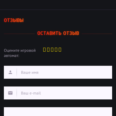
ОТЗЫВЫ
ОСТАВИТЬ ОТЗЫВ
Оцените игровой
автомат:
person
email