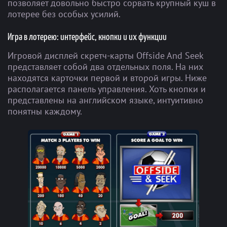
позволяет довольно быстро сорвать крупный куш в
лотерее без особых усилий.
Игра в лотерею: интерфейс, кнопки и их функции
Игровой дисплей скретч-карты Offside And Seek
представляет собой два отдельных поля. На них
находятся карточки первой и второй игры. Ниже
располагается панель управления. Хоть кнопки и
представлены на английском языке, интуитивно
понятны каждому.