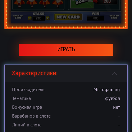
ИГРАТЬ
Характеристики:
Производитель
Microgaming
Тематика
футбол
Бонусная игра
нет
Барабанов в слоте
-
Линий в слоте
-