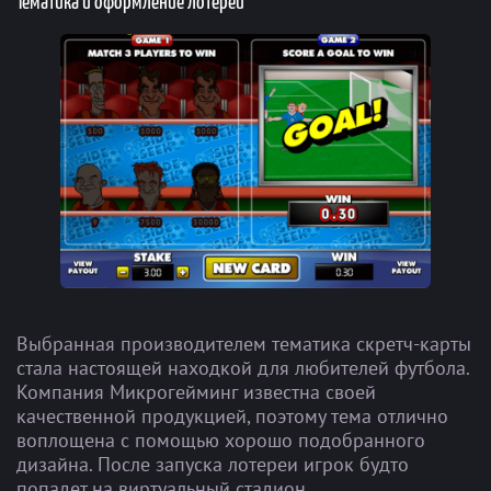
Тематика и оформление лотереи
Выбранная производителем тематика скретч-карты
стала настоящей находкой для любителей футбола.
Компания Микрогейминг известна своей
качественной продукцией, поэтому тема отлично
воплощена с помощью хорошо подобранного
дизайна. После запуска лотереи игрок будто
попадет на виртуальный стадион.