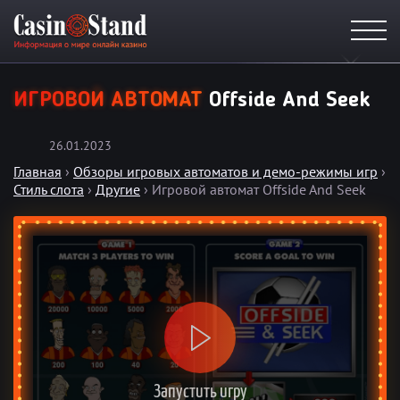
ИГРОВОЙ АВТОМАТ
Offside And Seek
26.01.2023
Главная
›
Обзоры игровых автоматов и демо-режимы игр
›
Стиль слота
›
Другие
›
Игровой автомат Offside And Seek
Запустить игру