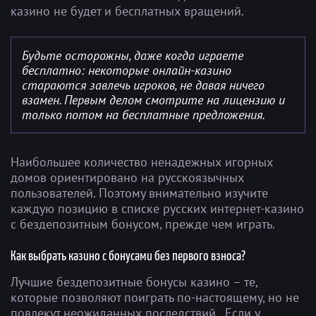
казино не будет и бесплатных вращений.
Будьте осторожны, даже когда играете
бесплатно: некоторые онлайн-казино
стараются завлечь игроков, не давая ничего
взамен. Первым делом смотрите на лицензию и
только потом на бесплатные предложения.
Наибольшее количество ненадежных игорных
домов ориентировано на русскоязычных
пользователей. Поэтому внимательно изучите
каждую позицию в списке русских интернет-казино
с бездепозитным бонусом, прежде чем играть.
Как выбрать казино с бонусами без первого взноса?
Лучшие бездепозитные бонусы казино – те,
которые позволяют поиграть по-настоящему, но не
повлекут неожиданных последствий. Если у