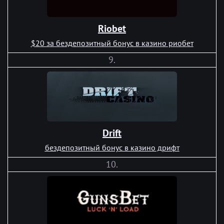
Riobet
$20 за бездепозитный бонус в казино риобет
9.
Drift
бездепозитный бонус в казино дрифт
10.