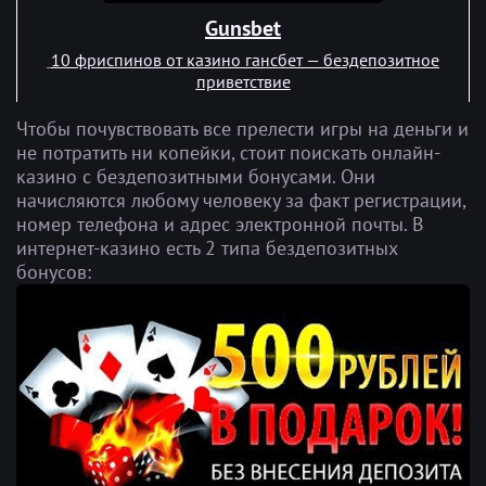
Gunsbet
10 фриспинов от казино гансбет — бездепозитное
приветствие
Чтобы почувствовать все прелести игры на деньги и
не потратить ни копейки, стоит поискать онлайн-
казино с бездепозитными бонусами. Они
начисляются любому человеку за факт регистрации,
номер телефона и адрес электронной почты. В
интернет-казино есть 2 типа бездепозитных
бонусов: