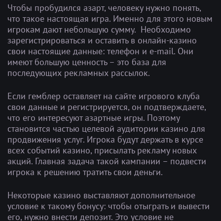
Чтобы пробудился азарт, человеку нужно понять,
что такое настоящая игра. Именно для этого новым
игрокам дают небольшую сумму. Необходимо
зарегистрироваться и оставить в онлайн-казино
свои настоящие данные: телефон и e-mail. Они
имеют большую ценность – это база для
последующих рекламных рассылок.
Если гемблер оставляет на сайте игрового клуба
свои данные и регистрируется, он подтверждаете,
что его интересуют азартные игры. Поэтому
становится частью целевой аудитории казино для
продвижения услуг. Игрока будут держать в курсе
всех событий казино, присылать рекламу новых
акций. Главная задача такой кампании – подвести
игрока к решению тратить свои деньги.
Некоторые казино выставляют дополнительное
условие к такому бонусу: чтобы отыграть и вывести
его, нужно внести депозит. Это условие не