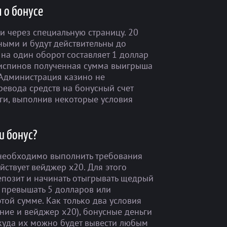
 о бонусе
и через специальную страницу. 20
ыми и будут действительны до
 на один оборот составляет 1 доллар
риспинов полученная сумма выигрыша
 Администрация казино не
ревода средств на бонусный счет
ьги, выполнив некоторые условия
и бонус?
 необходимо выполнить требования
йствует вейджер х20. Для этого
епозит и начинать отыгрывать щедрый
а превышать 5 долларов или
той сумме. Как только два условия
ие и вейджер х20), бонусные деньги
ткуда их можно будет вывести любым