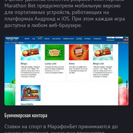
Marathon Bet предусмотрели мобильную версию
для портативных устройств, работающих на
платформах Андроид и iOS. При этом каждая игра
доступна в любом веб-браузере.
Букмекерская контора
Ставки на спорт в МарафонБет принимаются до
начала состязания, иначе они признаются