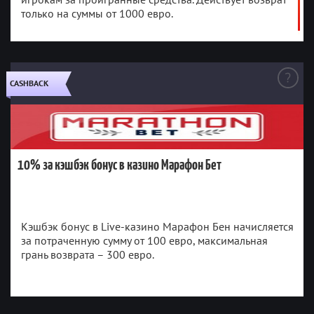
Гваделупа, Гуам, Израиль,
только на суммы от 1000 евро.
Испания, Кокосовые Острова,
Латвия, Ливия, Майотта,
Мартиника, Ниуэ, Новая
ПОЛУЧИТЬ
Каледония, Острова Питкэрн,
Пуэрто-Рико, Реюньон,
Северные Марианские
Запрещенные страны
CASHBACK
10% за кэшбэк бонус в казино Марафон Бет
острова, Сирия, США, США
Виргинские острова, США
Marathon Bet
Казино
Внешние малые острова,
Активен до отмены
Действителен до
Франция, Французская Гвиана,
Кэшбек
Тип бонуса
Французская Полинезия,
10%, до 1000 EUR
Размер бонуса
Французские Южные
Нет
Дополнительный бонус
10% за кэшбэк бонус в казино Марафон Бет
Территории
1х
Вейджер (Wager)
Нет
Код-бонуса
Нет
Эксклюзивный бонус
100 евро
Минимальный депозит
Кэшбэк бонус в Live-казино Марафон Бен начисляется
Да
Возможность вывести бонус
за потраченную сумму от 100 евро, максимальная
Американское Самоа, Буве,
грань возврата – 300 евро.
Гваделупа, Гуам, Израиль,
Испания, Кокосовые Острова,
Латвия, Ливия, Майотта,
Мартиника, Ниуэ, Новая
ПОЛУЧИТЬ
Каледония, Острова Питкэрн,