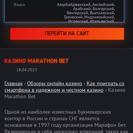
Языки
Азербайджанский, Английский,
Арабский, Болгарский,
Венгерский, Вьетнамский,
Греческий, Индонезийский,
Испанский, Итальянский,
Китайский, Латвийский,
Литовский, Немецкий, Польский,
ПЕРЕЙТИ НА САЙТ
Португальский, Русский,
Сербский, Турецкий, Узбекский,
Французский, Хорватский,
Чешский, Японский
Доступные
Азербайджанский манат,
валюты
Аргентинское песо, Армянский
КАЗИНО MARATHON BET
драм, Болгарский лев,
Боливийский боливиано,
18.04.2023
Бразильский реал, Грузинский
лари, Датская крона, Доллар США,
Евро, Индийская рупия,
Главная
›
Обзоры онлайн казино
›
Как поиграть со
Казахский Тенге, Канадский
смартфона в надежном и честном казино
›
Казино
доллар, Киргизский сом,
Китайский юань, Колумбийский
Marathon Bet
песо, Мексиканское песо,
Молдавский лей, Новозеландский
доллар, Новый тайваньский
доллар, Норвежская крона,
Одной из наиболее известных букмекерских
Парагвайский гуарани,
контор в России и странах СНГ является
Перуанский новый соль,
Польский злоты, Российский
основанная в 1997 году организация Марафон Бет.
рубль, Румынский лей,
Включающая в себя несколько компаний, таких как
Сингапурский доллар,