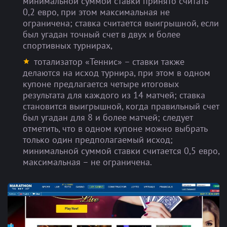
минимальной суммой ставки принято считать
0,2 евро, при этом максимальная не
ограничена; ставка считается выигрышной, если
был угадан точный счет в двух и более
спортивных турнирах,
тотализатор «Теннис» – ставки также
делаются на исход турнира, при этом в одном
купоне предлагается четыре итоговых
результата для каждого из 14 матчей; ставка
становится выигрышной, когда правильный счет
был угадан для 8 и более матчей; следует
отметить, что в одном купоне можно выбрать
только один предполагаемый исход;
минимальной суммой ставки считается 0,5 евро,
максимальная – не ограничена.