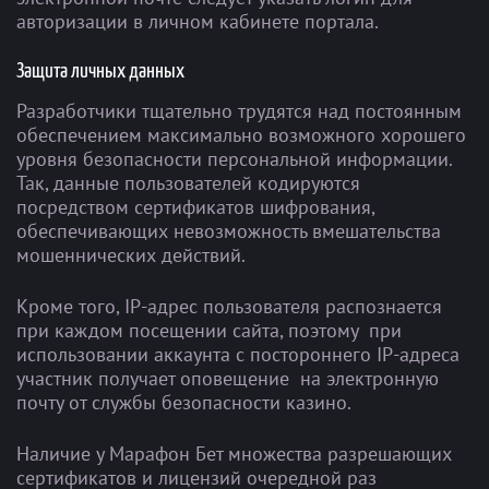
авторизации в личном кабинете портала.
Защита личных данных
Разработчики тщательно трудятся над постоянным
обеспечением максимально возможного хорошего
уровня безопасности персональной информации.
Так, данные пользователей кодируются
посредством сертификатов шифрования,
обеспечивающих невозможность вмешательства
мошеннических действий.
Кроме того, IP-адрес пользователя распознается
при каждом посещении сайта, поэтому при
использовании аккаунта с постороннего IP-адреса
участник получает оповещение на электронную
почту от службы безопасности казино.
Наличие у Марафон Бет множества разрешающих
сертификатов и лицензий очередной раз