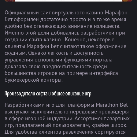
Ограничение по
Американское Самоа, Остров
Официальный сайт виртуального казино Марафон
странам
Буве, Кокосовые
острова, Франция, Французская
Бет оформлен достаточно просто и в то же время
Гвиана, Французская
удобно без отвлекающих внимание излишеств.
Полинезия, Гваделупа, Гуам, Израи
ль, Латвия, Ливия, Мартиника, Ма
Именно этой цели добивались разработчики при
йотта, Новая
создании сайта казино. Конечно, некоторые
Каледония, Ниуэ, Северные
Марианские острова, Острова
клиенты Марафон Бет считают такое оформление
Питкэрн, Пуэрто-
скудным. Однако легкость и доступность
Рико, Реюньон, Словакия, Испания
, Сирия, Соединенные
управления основными функциями портала
Штаты, Американские
Малые Острова, Американские
доказала свою предпочтительность среди
Виргинские Острова
большинства игроков на примере интерфейса
букмекерской конторы.
Live-чат
Да
Контакты
E-mail:
support@marathonbet.com
Производители софта и общее описание игр
проекта
payments@marathonbet.com
тел:
8 10800 290 340 11; +44 1273
964704 Адрес: 141 Davigdor
Разработчиками игр для платформы Marathon Bet
Road, Hove, BN3 1RE, United
выступают исключительно передовые провайдеры
Kingdom
в сфере игорной индустрии. Ассортимент азартных
игр, предлагаемый пользователям, крайне широк.
Для удобства клиентов развлечения сортируются