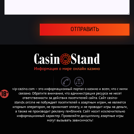
vip-cazino.com – это информационный портал о казино и всем, что с ними
связано. Обратите внимание, что администрация ресурса не несет
ответственности за действия посетителей сайта. Сайт casino-
standx.online не побуждает посетителей к азартным играм, не является
игорным оператором, не принимает оплату, и не проводит игры на деньги,
а также не производит рекламу гемблинга. Сайт носит исключительно
информационный характер. Проявляйте дисциплину, азартные игры
могут вызывать зависимость!