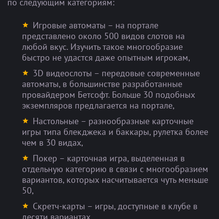
по следующим категориям:
Игровые автоматы – на портале
представлено около 500 видов слотов на
любой вкус. Изучить такое многообразие
быстро не удастся даже опытным игрокам,
3D видеослоты – передовые современные
автоматы, в большинстве разработанные
провайдером Бетсофт. Больше 30 подобных
экземпляров предлагается на портале,
Настольные – разнообразные карточные
игры типа блекджека и баккары, рулетка более
чем в 30 видах,
Покер – карточная игра, выделенная в
отдельную категорию в связи с многообразием
вариантов, которых насчитывается чуть меньше
50,
Скретч-карты – игры, доступные в клубе в
десяти вариантах,