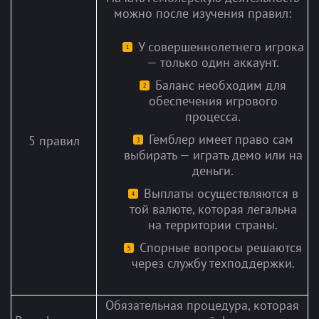
можно после изучения правил:
У совершеннолетнего игрока
— только один аккаунт.
Баланс необходим для
обеспечения игрового
процесса.
Гемблер имеет право сам
5 правил
выбирать — играть демо или на
деньги.
Выплаты осуществляются в
той валюте, которая легальна
на территории страны.
Спорные вопросы решаются
через службу техподдержки.
Обязательная процедура, которая