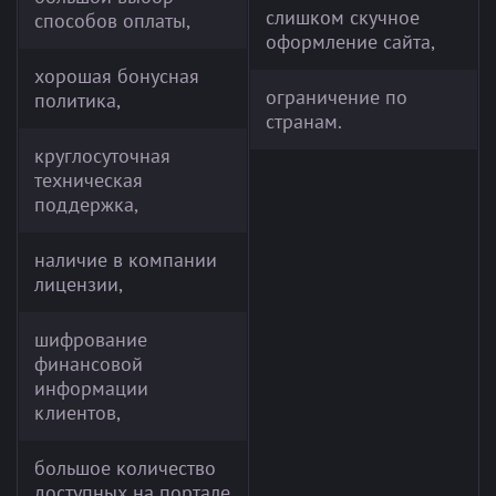
слишком скучное
способов оплаты,
оформление сайта,
хорошая бонусная
ограничение по
политика,
странам.
круглосуточная
техническая
поддержка,
наличие в компании
лицензии,
шифрование
финансовой
информации
клиентов,
большое количество
доступных на портале