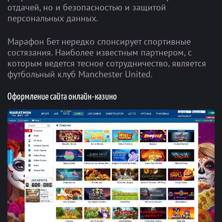
отдачей, но и безопасностью и защитой
Минимальная
5 EUR
персональных данных.
сумма выплат
Скорость выплат
Электронные кошельки: 0-3 часа
Марафон Бет нередко спонсирует спортивные
Банковские карты: 3-5 рабочих
состязания. Наиболее известным партнером, с
дней Банковский перевод: 3-10
рабочих дней Время ожидания:
которым ведется тесное сотрудничество, является
0-12 часов
футбольный клуб Manchester United.
Лимиты выплат
Без ограничений
Оформление сайта онлайн-казино
Способы
Bank Wire Transfer, Bitcoin, Boku,
пополнения
Boleto Bancario, CartaSi, Comepay,
ecoPayz, EntroPay, ePay.bg, iDeal,
Maestro, MasterCard, moneta.ru,
Neteller, Pago en Efectivo,
Paysafecard, Poli, Postepay,
Przelewy24, QIWI, Skrill, Todito
Cash, Transferencia Bancaria Local,
UnionPay, Visa, W1, WebMoney,
Мобильный платеж, Терминалы,
Яндекс.Деньги
Способы вывода
Bank Wire Transfer, Boku, CartaSi,
EcoPayz, Entropay, iDeal, Maestro,
MasterCard, Moneta.ru, Neteller,
Poli, Postepay, Przelewy24, QIWI,
Skrill, Visa, W1, WebMoney,
Яндекс.Деньги