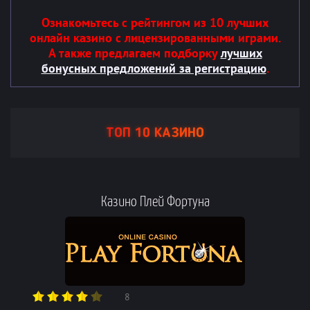
Скорость выплат
Электронные кошельки: 0-1 час
Банковские карты: 1-6 рабочих
Ознакомьтесь с рейтингом из 10 лучших
дня Банковский перевод: 1-6
рабочих дня
онлайн казино с лицензированными играми.
А также предлагаем подборку
лучших
Лимиты выплат
1000 долларов США за
бонусных предложений за регистрацию
.
транзакцию
Способы
B-Pay, CashU, EasyPay, EgoPay, OK
пополнения
Pay, Payeer, PerfectMoney, QIWI,
Visa, W1, WebMoney, Альфа-Клик,
Банковский перевод, Евросеть,
Интернет Банкинг, Мобильный
ТОП 10 КАЗИНО
платеж, Промсвязьбанк, Связной,
Терминалы, Цифроград,
Яндекс.Деньги
Способы вывода
MasterCard, Payeer, QIWI, Visa, W1,
WebMoney, Пополнение с
Казино Плей Фортуна
мобильного телефона,
Яндекс.Деньги
Ограничение по
Без ограничений
странам
Live-чат
Да
Контакты
круглосуточный онлайн-чат
8
проекта
support@vipnetgame.com