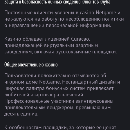
Защита и безопасность личных сведений клиентов клуба
Постоянные клиенты уверены в casino Netgame и
не жалуются на работу по несоблюдению политики
о неразглашении персональной информации.
Казино обладает лицензией Curacao,
принадлежащей виртуальным азартным
заведениям, включая русскоязычные площадки.
Общее впечатление о казино
Пользователи положительно отзываются об
игорном доме NetGame. Нестандартный дизайн и
широкая палитра бонусных систем привлекает
любителей азартных развлечений.
Профессиональные участники заинтересованы
привлекательным вейджером, превышающим
десять единиц.
К особенностям площадки, за которые ее ценят