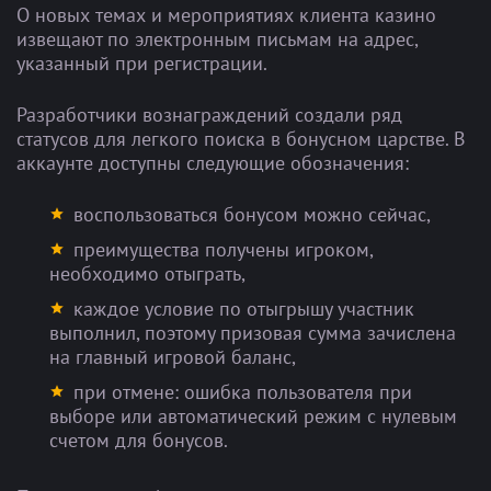
О новых темах и мероприятиях клиента казино
извещают по электронным письмам на адрес,
указанный при регистрации.
Разработчики вознаграждений создали ряд
статусов для легкого поиска в бонусном царстве. В
аккаунте доступны следующие обозначения:
воспользоваться бонусом можно сейчас,
преимущества получены игроком,
необходимо отыграть,
каждое условие по отыгрышу участник
выполнил, поэтому призовая сумма зачислена
на главный игровой баланс,
при отмене: ошибка пользователя при
выборе или автоматический режим с нулевым
счетом для бонусов.