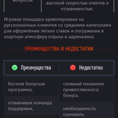
высокой скоростью ответов и
отзывчивостью.
Игровая площадка ориентирована на
русскоязычных клиентов со средними капиталами
для оформления легких ставок и погружения в
азартную атмосферу отдыха и адреналина.
ПРЕИМУЩЕСТВА И НЕДОСТАТКИ
Преимущества
Недостатки
богатая бонусная
сложный механизм
программа,
приветственного
бонуса,
отзывчивая команда
поддержки,
необходимость
скачивать