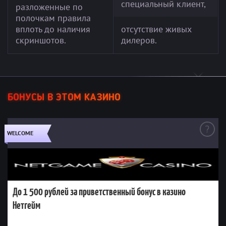
специальный клиент,
разложенные по
полочкам правила
вплоть до наличия
отсутствие живых
скриншотов.
дилеров.
БОНУСЫ В ЭТОМ КАЗИНО
WELCOME
До 1 500 рублей за приветственный бонус в казино
Нетгейм
NetGame casino
Казино
Активен до отмены
Действителен до
Приветственный
Тип бонуса
До 1 500 рублей за приветственный бонус в казино
1500 рублей
Размер бонуса
45х
Вейджер(Wager)
Нетгейм
Нет
Код-бонуса
Нет
Эксклюзивный бонус