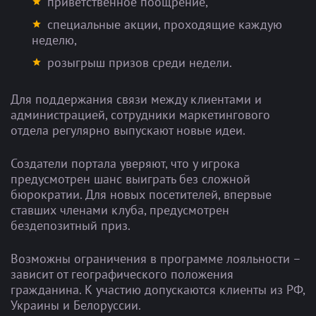
приветственное поощрение,
специальные акции, проходящие каждую
неделю,
розыгрыш призов среди недели.
Для поддержания связи между клиентами и
администрацией, сотрудники маркетингового
отдела регулярно выпускают новые идеи.
Создатели портала уверяют, что у игрока
предусмотрен шанс выиграть без сложной
бюрократии. Для новых посетителей, впервые
ставших членами клуба, предусмотрен
бездепозитный приз.
Возможны ограничения в программе лояльности –
зависит от географического положения
гражданина. К участию допускаются клиенты из РФ,
Украины и Белоруссии.