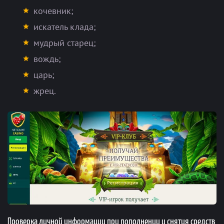
кочевник;
искатель клада;
мудрый старец;
вождь;
царь;
жрец.
Проверка личной информации при пополнении и снятия средств