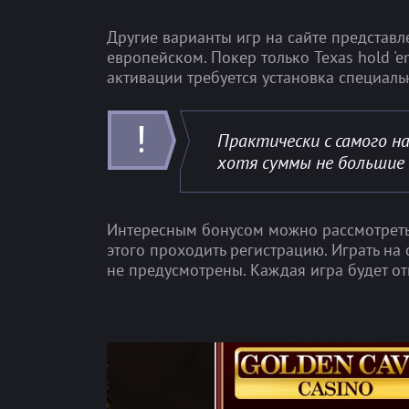
Другие варианты игр на сайте представ
европейском. Покер только Texas hold 'e
активации требуется установка специаль
Практически с самого н
хотя суммы не большие 
Интересным бонусом можно рассмотреть 
этого проходить регистрацию. Играть на
не предусмотрены. Каждая игра будет о