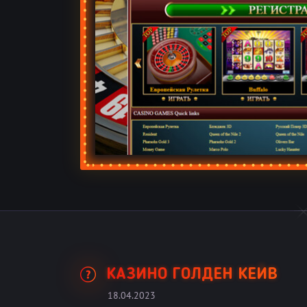
КАЗИНО ГОЛДЕН КЕЙВ
18.04.2023