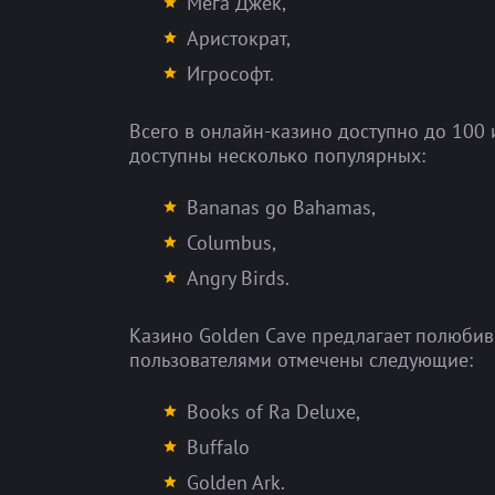
Мега Джек,
Аристократ,
Игрософт.
Всего в онлайн-казино доступно до 100 
доступны несколько популярных:
Bananas go Bahamas,
Columbus,
Angry Birds.
Казино Golden Cave предлагает полюбивш
пользователями отмечены следующие:
Books of Ra Deluxe,
Buffalo
Golden Ark.