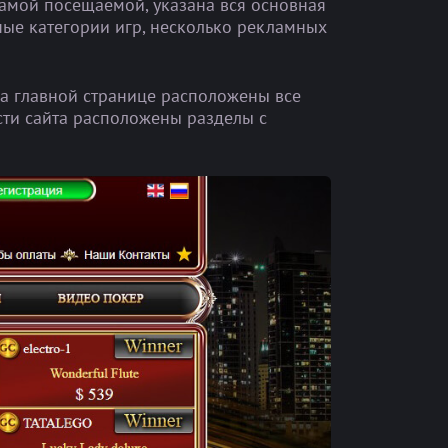
 самой посещаемой, указана вся основная
ые категории игр, несколько рекламных
На главной странице расположены все
асти сайта расположены разделы с