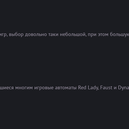
игр, выбор довольно таки небольшой, при этом большую
иеся многим игровые автоматы Red Lady, Faust и Dynas