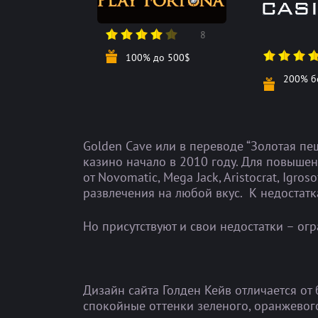
8
100% до 500$
200% б
Golden Cave или в переводе “Золотая пещ
казино начало в 2010 году. Для повыше
от Novomatic, Mega Jack, Aristocrat, Ig
развлечения на любой вкус. К недостат
Но присутствуют и свои недостатки – ог
Дизайн сайта Голден Кейв отличается о
спокойные оттенки зеленого, оранжевог