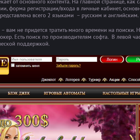
кает от основного контента. На главной странице, как
и, форма регистрации/входа в личные кабинет, основн
редставлена всего 2 языками – русским и английским.
– вам не придется тратить много времени на поиски. 
покер. Есть поиск по производителям софта. В левой ч
ческой поддержкой.