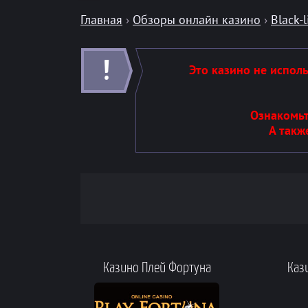
Главная
›
Обзоры онлайн казино
›
Black-
Это казино не испол
Ознакомьт
А такж
Казино Плей Фортуна
Каз