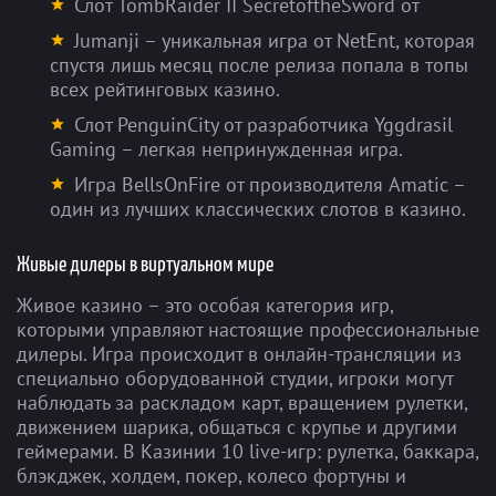
Слот TombRaider II SecretoftheSword от
Jumanji – уникальная игра от NetEnt, которая
спустя лишь месяц после релиза попала в топы
всех рейтинговых казино.
Слот PenguinCity от разработчика Yggdrasil
Gaming – легкая непринужденная игра.
Игра BellsOnFire от производителя Amatic –
один из лучших классических слотов в казино.
Живые дилеры в виртуальном мире
Живое казино – это особая категория игр,
которыми управляют настоящие профессиональные
дилеры. Игра происходит в онлайн-трансляции из
специально оборудованной студии, игроки могут
наблюдать за раскладом карт, вращением рулетки,
движением шарика, общаться с крупье и другими
геймерами. В Казинии 10 live-игр: рулетка, баккара,
блэкджек, холдем, покер, колесо фортуны и