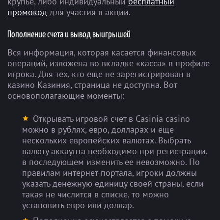
крупье, либо индивидуальный
бесплатный
промокод
для участия в акции.
Пополнение счета и вывод выигрышей
Вся информация, которая касается финансовых
операций, изложена во вкладке «касса» в профиле
игрока. Для тех, кто еще не зарегистрирован в
казино Казиния, страница не доступна. Вот
основополагающие моменты:
Открывать игровой счет в Casinia casino
можно в рублях, евро, долларах и еще
нескольких европейских валютах. Выбрать
валюту аккаунта необходимо при регистрации,
в последующем изменить ее невозможно. По
правилам интернет-портала, игроки должны
указать денежную единицу своей страны, если
такая не числится в списке, то можно
установить евро или доллар.