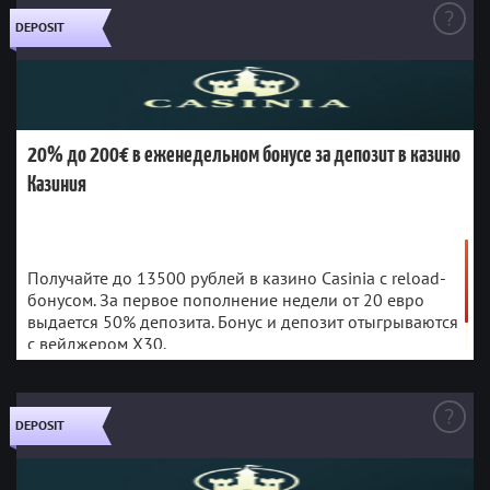
Запрещенны
Ирак, Израиль, Молдавия, Нидерланды,
е страны
DEPOSIT
20% до 200€ в еженедельном бонусе за депозит в
Украина, США
казино Казиния
CasiniaCasino
Казино
Действителе
Действителен до отмены
н до
Депозитный
Тип бонуса
20% до 200€ в еженедельном бонусе за депозит в казино
Размер
Казиния
20% до 200€
бонуса
Вейджер
30X б+д
(Wager)
Нет
Код бонуса
Получайте до 13500 рублей в казино Casinia с reload-
Эксклюзивн
Нет
бонусом. За первое пополнение недели от 20 евро
ый бонус
выдается 50% депозита. Бонус и депозит отыгрываются
Минимальны
20€
й депозит
с вейджером Х30.
ПОЛУЧИТЬ
Возможность
Да
вывести
бонус
Афганистан, Кюрасао, Великобритания, Иран,
DEPOSIT
До 250€ за депозитный бонус в казино Казиния
Ирак, Израиль, Молдавия, Нидерланды,
Запрещенны
CasiniaCasino
Казино
Украина, США, Бельгия, Кипр, Италия,
е страны
Действителе
Португалия, Испания, Швеция, Швейцария