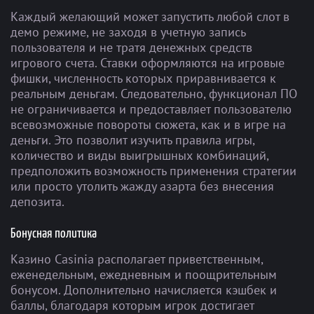
Каждый желающий может запустить любой слот в
демо режиме, не заходя в учетную запись
пользователя и не тратя денежных средств
игрового счета. Ставки оформляются на игровые
фишки, численность которых приравнивается к
реальным деньгам. Следовательно, функционал ПО
не ограничивается и предоставляет пользователю
всевозможные повороты сюжета, как и в игре на
деньги. Это позволит изучить правила игры,
количество и виды выигрышных комбинаций,
предположить возможность применения стратегии
или просто утолить жажду азарта без внесения
депозита.
Бонусная политика
Казино Casinia располагает приветственным,
еженедельным, ежедневным и поощрительным
бонусом. Дополнительно начисляется кэшбек и
баллы, благодаря которым игрок достигает