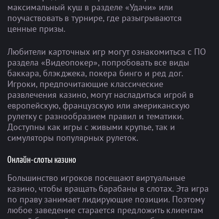
максимальный куш в разделе «Удачи» или
поучаствовать в турнире, где разыгрываются
ценные призы.
Любители карточных игр могут ознакомиться с ПО
раздела «Видеопокер», попробовать все виды
баккара, блэкджека, покера бинго и ред дог.
Игроки, предпочитающие классические
развлечения казино, могут насладиться игрой в
европейскую, французскую или американскую
рулетку с разнообразием правил и тематики.
Доступны как игры с живыми крупье, так и
симуляторы популярных рулеток.
Онлайн-слоты казино
Большинство игроков посещают виртуальные
казино, чтобы вращать барабаны в слотах. Эта игра
по праву занимает лидирующие позиции. Поэтому
любое заведение старается предложить клиентам