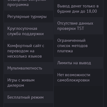
программа
Вывод денег только в
будние дни до 18,00
Регулярные турниры
Отсутствие данных
Круглосуточная
проверки TST
служба поддержки
Ограниченный
Комфортный сайт с
список методов
переводом на
платежа
несколько языков
Лимиты на вывод
Мультивалютность
Нет возможности
Игры с живым
самоблокировки
дилером
Бесплатный режим