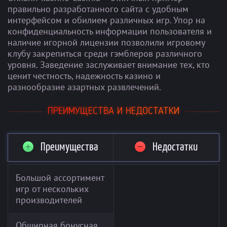
правильно разработанного сайта с удобным
интерфейсом и обилием различных игр. Упор на
конфиденциальность информации пользователя и
наличие игорной лицензии позволили игровому
клубу закрепиться среди гэмблеров различного
уровня. Заведение заслуживает внимание тех, кто
ценит честность, надежность казино и
разнообразие азартных развлечений.
ПРЕИМУЩЕСТВА И НЕДОСТАТКИ
Преимущества
Недостатки
Большой ассортимент
игр от нескольких
производителей
Обширная бонусная