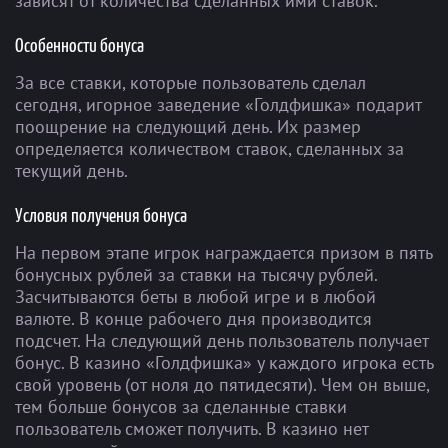
зависят от количества сделанных ими ставок.
Особенности бонуса
За все ставки, которые пользователь сделал
сегодня, игорное заведение «Голдфишка» подарит
поощрение на следующий день. Их размер
определяется количеством ставок, сделанных за
текущий день.
Условия получения бонуса
На первом этапе игрок награждается призом в пять
бонусных рублей за ставки на тысячу рублей.
Засчитываются беты в любой игре и в любой
валюте. В конце рабочего дня производится
подсчет. На следующий день пользователь получает
бонус. В казино «Голдфишка» у каждого игрока есть
свой уровень (от ноля до пятидесяти). Чем он выше,
тем больше бонусов за сделанные ставки
пользователь сможет получить. В казино нет