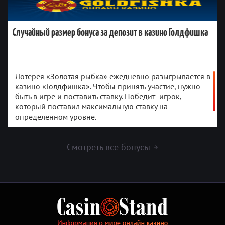
Goldfishka
Казино
Периодически
Действителен до
Депозитный
Тип бонуса
Случайный размер бонуса за депозит в казино Голдфишка
Случайный
Размер бонуса
Нет
Вейджер(Wager)
Нет
Код-бонуса
Нет
Эксклюзивный бонус
Минимальный
Лотерея «Золотая рыбка» ежедневно разыгрывается в
50 рублей
депозит
казино «Голдфишка». Чтобы принять участие, нужно
Возможность
быть в игре и поставить ставку. Победит игрок,
Да
вывести бонус
который поставил максимальную ставку на
Франция, Великобритания, Мальта,
Запрещенные
определенном уровне.
Молдова, США
страны
ПОЛУЧИТЬ
Смотреть все бонусы
arrow_forward