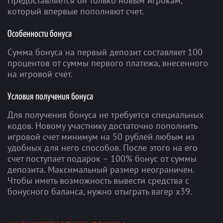
Предоставляется он только новым игрокам,
который впервые пополняют счет.
Особенности бонуса
Сумма бонуса на первый депозит составляет 100
процентов от суммы первого платежа, внесенного
на игровой счет.
Условия получения бонуса
Для получения бонуса не требуется специальных
кодов. Новому участнику достаточно пополнить
игровой счет минимум на 50 рублей любым из
удобных для него способов. После этого на его
счет поступает подарок – 100% бонус от суммы
депозита. Максимальный размер неограничен.
Чтобы иметь возможность вывести средства с
бонусного баланса, нужно отыграть вагер х39.