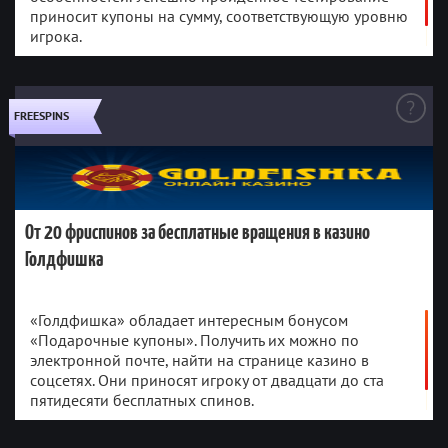
вывести бонус
приносит купоны на сумму, соответствующую уровню
Франция, Великобритания, Мальта,
Запрещенные
игрока.
Молдова, США
страны
ПОЛУЧИТЬ
FREESPINS
От 20 фриспинов за бесплатные вращения в казино
Голдфишка
Goldfishka
Казино
Активен до отмены
Действителен до
Фриспины
Тип бонуса
От 20 фриспинов за бесплатные вращения в казино
От 20 фриспинов
Размер бонуса
Да
Код-бонуса
Голдфишка
Нет
Эксклюзивный бонус
Минимальный
Нет
депозит
«Голдфишка» обладает интересным бонусом
Возможность
«Подарочные купоны». Получить их можно по
Да
вывести бонус
электронной почте, найти на странице казино в
Франция, Великобритания, Мальта,
Запрещенные
соцсетях. Они приносят игроку от двадцати до ста
Молдова, США
страны
пятидесяти бесплатных спинов.
ПОЛУЧИТЬ