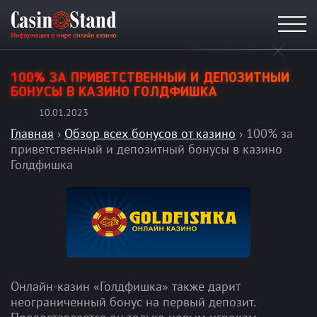
100% ЗА ПРИВЕТСТВЕННЫЙ И ДЕПОЗИТНЫЙ
БОНУСЫ В КАЗИНО ГОЛДФИШКА
10.01.2023
Главная
›
Обзор всех бонусов от казино
›
100% за
приветственный и депозитный бонусы в казино
Голдфишка
Онлайн-казин «Голдфишка» также дарит
неограниченный бонус на первый депозит.