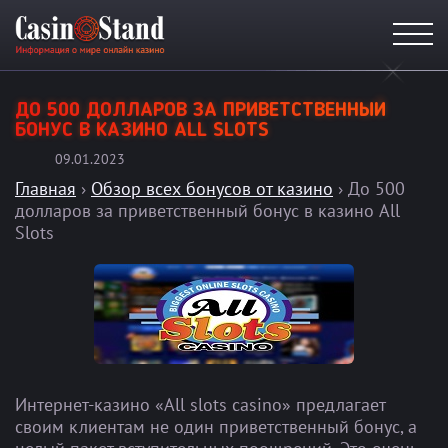
ДО 500 ДОЛЛАРОВ ЗА ПРИВЕТСТВЕННЫЙ
БОНУС В КАЗИНО ALL SLOTS
09.01.2023
Главная
›
Обзор всех бонусов от казино
›
До 500
долларов за приветственный бонус в казино All
Slots
Интернет-казино «All slots casino» предлагает
своим клиентам не один приветственный бонус, а