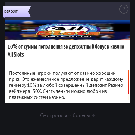
DEPOSIT
10% от суммы пополнения за депозитный бонус в
казино All Slots
All slots casino
Казино
Активен до отмены
Действителен до
За депозит
Тип бонуса
10% от суммы пополнения за депозитный бонус в казино
10%
Размер бонуса
Дополнительный
All Slots
Нет
бонус
30X/, 15Х
Вейджер(Wager)
Нет
Код-бонуса
Постоянные игроки получают от казино хороший
Нет
Эксклюзивный бонус
приз. Это ежемесячное предложение дарит каждому
Минимальный
геймеру 10% за любой совершенный депозит. Размер
1 доллар
депозит
вейджера 30Х. Снять деньги можно любой из
Возможность вывести
Да
платежных систем казино.
бонус
ПОЛУЧИТЬ
Андорра, Афганистан, Австрия,
Австралия, Бельгия, Болгария,
Смотреть все бонусы
Великобритания, Венгрия, Дания,
arrow_forward
Израиль, Испания, Италия, Иран,
Северная Корея, Мьянма, США,
Филиппины, Швейцария, Чили,