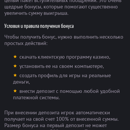
целый пакет вступительных поощрений. Это очень
щедрые бонусы, которые помогают существенно
увеличить сумму выигрыша.
Условия и правила получения бонуса
Чтобы получить бонус, нужно выполнить несколько
простых действий:
скачать клиентскую программу казино,
установить ее на своем компьютере,
создать профиль для игры на реальные
деньги,
внести депозит с помощью любой удобной
платежной системы.
При внесении депозита игрок автоматически
получает на свой счет 100% от внесенной суммы.
Размер бонуса на первый депозит не может