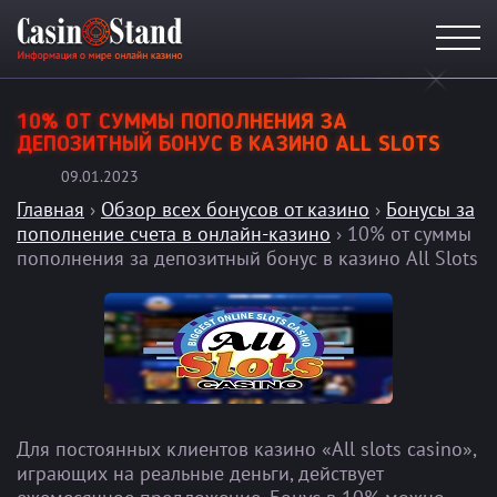
10% ОТ СУММЫ ПОПОЛНЕНИЯ ЗА
ДЕПОЗИТНЫЙ БОНУС В КАЗИНО ALL SLOTS
09.01.2023
Главная
›
Обзор всех бонусов от казино
›
Бонусы за
пополнение счета в онлайн-казино
›
10% от суммы
пополнения за депозитный бонус в казино All Slots
Для постоянных клиентов казино «All slots casino»,
играющих на реальные деньги, действует