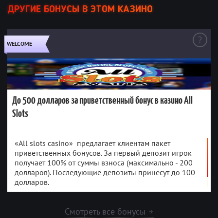
Словения Турция, Тайвань,
ЮАР
ДРУГИЕ БОНУСЫ В ЭТОМ КАЗИНО
WELCOME
До 500 долларов за приветственный бонус в казино All
Slots
All slots casino
Казино
Активен до отмены
Действителен до
Депозитный
Тип бонуса
До 500 долларов за приветственный бонус в казино All
100%
Размер бонуса
50х
Вейджер(Wager)
Slots
Нет
Код-бонуса
Нет
Эксклюзивный бонус
Минимальный
«All slots casino» предлагает клиентам пакет
10 долларов
депозит
приветственных бонусов. За первый депозит игрок
Возможность вывести
получает 100% от суммы взноса (максимально - 200
Да
бонус
долларов). Последующие депозиты принесут до 100
Андорра, Афганистан, Австрия,
долларов.
Австралия, Бельгия, Болгария,
ПОЛУЧИТЬ
Великобритания, Венгрия, Дания,
Израиль, Испания, Италия, Иран,
Смотреть все бонусы
Северная Корея, Мьянма, США,
arrow_forward