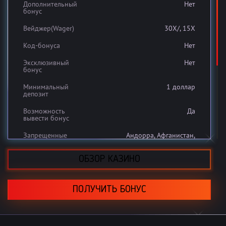
Дополнительный
Нет
бонус
Вейджер(Wager)
30X/, 15Х
Код-бонуса
Нет
Эксклюзивный
Нет
бонус
Минимальный
1 доллар
депозит
Возможность
Да
вывести бонус
Запрещенные
Андорра, Афганистан,
страны
Австрия, Австралия, Бельгия,
Болгария, Великобритания,
Венгрия, Дания, Израиль,
ОБЗОР КАЗИНО
Испания, Италия, Иран,
Северная Корея, Мьянма,
США, Филиппины, Швейцария,
Чили, Чешская Республика,
ПОЛУЧИТЬ БОНУС
Сингапур, Южная Африка,
Франция, Французская
Гвиана, Гонконг, Швеция,
Румыния, Португалия,
Французская Полинезия,