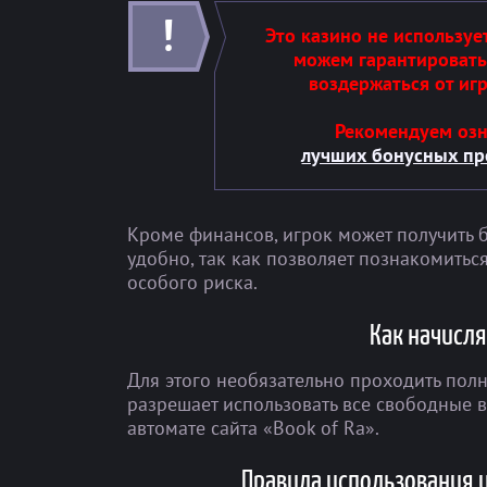
Это казино не используе
можем гарантировать 
воздержаться от иг
Рекомендуем озн
лучших бонусных пр
Кроме финансов, игрок может получить б
удобно, так как позволяет познакомитьс
особого риска.
Как начисл
Для этого необязательно проходить пол
разрешает использовать все свободные
автомате сайта «Book of Ra».
Правила использования 