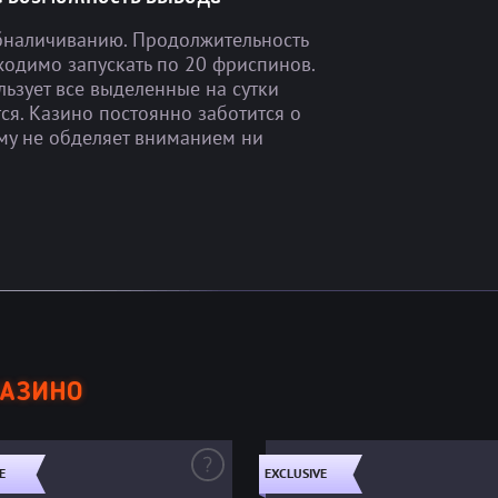
бналичиванию. Продолжительность
обходимо запускать по 20 фриспинов.
льзует все выделенные на сутки
ся. Казино постоянно заботится о
му не обделяет вниманием ни
КАЗИНО
E
EXCLUSIVE
10-100% за приветственный
10-50$ — эксклюз