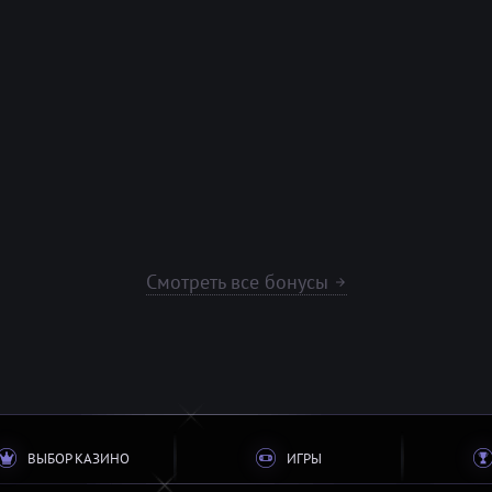
удовская Аравия,
Португалия,
США, Турция,
Саудовская Аравия,
краина, Франция
США, Турция,
Украина, Франция
Смотреть все бонусы
arrow_forward
ВЫБОР КАЗИНО
ИГРЫ