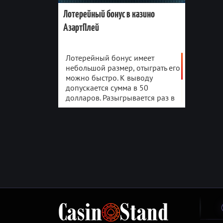
Португалия,
Са
Вейджер
20х
Саудовская Аравия,
Лотерейный бонус в казино
(Wager)
США, Турция,
У
Нет
Код-бонуса
АзартПлей
Украина, Франция
Эксклюзивн
Нет
ый бонус
Минимальны
Лотерейный бонус имеет
0,01$
й депозит
небольшой размер, отыграть его
Возможность
можно быстро. К выводу
Да
вывести
допускается сумма в 50
ПОЛУЧИТЬ
бонус
долларов. Разыгрывается раз в
Австралия,
неделю. Заявку нужно оставлять
Великобритания,
заранее. Доступен всем
Венгрия, Германия,
участникам.
Израиль, Ирак, Иран,
Испания, Италия,
Канада, Кипр, Латвия,
Запрещенны
Нидерланды
е страны
(Голландия), Польша,
Португалия,
Саудовская Аравия,
США, Турция,
Украина, Франция