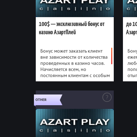
Нидерланды
е страны
Действителе
Активен до отмены
Ак
(Голландия), Польша,
(Го
н до
Португалия,
Эксклюзивный
Тип бонуса
Саудовская Аравия,
Са
Бонус
США, Турция,
100$ — эксклюзивный бонус от
до 1
Размер
100$
Украина, Франция
У
бонуса
казино АзартПлей
Азар
Вейджер
60X
(Wager)
Нет
Код-бонуса
Бонус может заказать клиент
Бону
Эксклюзивн
вне зависимости от количества
еже
Да
ый бонус
проведенных в казино часов.
любо
Минимальны
Нет
Начисляется всем, но
поп
ПОЛУЧИТЬ
й депозит
постоянным клиентам с особым
оты
Возможность
статусом предлагаются
ост
Да
вывести
отдельные условия по
при
бонус
вейджеру.
оты
Австралия,
Великобритания,
Ве
OTHER
Лотерейный бонус в казино
Венгрия, Германия,
Изр
АзартПлей
Израиль, Ирак, Иран,
Испания, Италия,
Кана
AzartPlay
Казино
Канада, Кипр, Латвия,
Запрещенны
Действителе
Активен до отмены
Нидерланды
е страны
(Го
н до
(Голландия), Польша,
Лотерейный
Тип бонуса