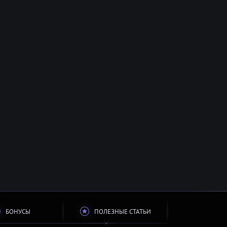
Португалия,
Саудовская Аравия,
США, Турция,
Украина, Франция
БОНУСЫ
ПОЛЕЗНЫЕ СТАТЬИ