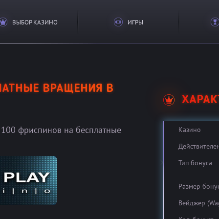
ВЫБОР КАЗИНО
ИГРЫ
ЛАТНЫЕ ВРАЩЕНИЯ В
ХАРАК
›
100 фриспинов на бесплатные
Казино
Действителе
Тип бонуса
Размер бону
Вейджер (Wa