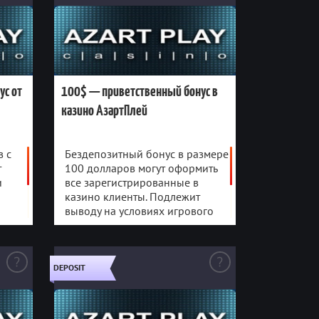
ртПлей
в казино АзартПлей
азино
AzartPlay
Казино
ителе
Действителе
Активен до отмены
н до
н до
Приветственный
Тип бонуса
онуса
Размер
100$
ус от
100$ — приветственный бонус в
азмер
бонуса
онуса
Вейджер
казино АзартПлей
60X
йджер
(Wager)
Wager)
Нет
Код-бонуса
онуса
Эксклюзивн
в с
Бездепозитный бонус в размере
Нет
юзивн
ый бонус
т
100 долларов могут оформить
бонус
Минимальны
и
все зарегистрированные в
Нет
альны
й депозит
казино клиенты. Подлежит
ПОЛУЧИТЬ
позит
Возможность
выводу на условиях игрового
ность
Да
вывести
и игр
зала. Вейджер равен ста.
вести
бонус
вывод
Отыгрывается на слотах,
бонус
Австралия,
указанных в условиях.
Великобритания,
Венгрия, Германия,
DEPOSIT
нус в
Бонус 100% и 25 фриспинов за
Израиль, Ирак, Иран,
тПлей
первый депозит в казино
Испания, Италия,
Канада, Кипр, Латвия,
Запрещенны
азино
АзартПлей