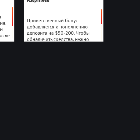
Wager)
20х
(Wager)
онуса
Нет
Код-бонуса
юзивн
т
Эксклюзивн
бонус
Нет
Приветственный бонус
ый бонус
ия.
альны
добавляется к пополнению
Минимальны
ии
ПОЛУЧИТЬ
позит
50$
депозита на $50-200. Чтобы
й депозит
осле
ность
обналичить средства, нужно
Возможность
вести
после отыгрыша пополнит счет, а
Да
вывести
ыша.
бонус
сумма вывода не должна
бонус
превышать $50. Указываются
Австралия,
Великобритания,
слоты для игры.
Венгрия, Германия,
Израиль, Ирак, Иран,
Испания, Италия,
щенны
Канада, Кипр, Латвия,
Запрещенны
траны
Нидерланды
е страны
(Голландия), Польша,
Португалия,
Саудовская Аравия,
США, Турция,
Украина, Франция