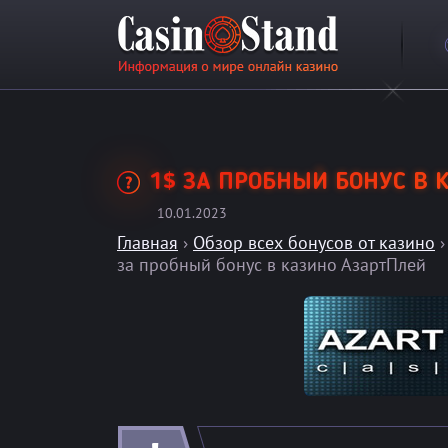
1$ ЗА ПРОБНЫЙ БОНУС В 
10.01.2023
Главная
›
Обзор всех бонусов от казино
за пробный бонус в казино АзартПлей