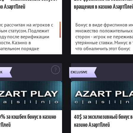
10-50$
100 фриспинов
бонуса
б
но АзартПлей
вращения в казино АзартПле
Вейджер
Ве
40х
Нет
(Wager)
(
Нет
Код-бонуса
Нет
Код-б
с рассчитан на игроков с
Бонус в виде фриспинов и
Эксклюзивн
Экскл
бым статусом. Подлежит
множество положительных
Да
Нет
ый бонус
ый 
оду после верификации
сторон - игрок не пережива
Минимальны
Миним
Нет
Нет
ости. Казино в
утерянные ставки. Минус в 
ПОЛУЧИТЬ
ПОЛУЧИТЬ
й депозит
й де
зательном порядке
что обналичить этот бонус
Возможность
Возмож
водит проверку истории игр
нельзя.
Да
вывести
Да
вы
д тем, как разрешить вывод
бонус
грыша.
Австралия,
Австралия,
Великобритания,
Великобритания,
CK
EXCLUSIVE
до 10% за кэшбек бонус в
40$ за эксклюзивный бо
нгрия, Германия,
Венгрия, Германия,
казино АзартПлей
казино Азар
аиль, Ирак, Иран,
Израиль, Ирак, Иран,
Испания, Италия,
Испания, Италия,
AzartPlay
Казино
AzartPlay
К
да, Кипр, Латвия,
Запрещенны
Канада, Кипр, Латвия,
Запре
Действителе
Действ
тивен до отмены
Активен до отмены
Нидерланды
е страны
Нидерланды
е с
н до
лландия), Польша,
(Голландия), Польша,
Кэшбэк бонусы
Тип бонуса
Эксклюзивный
Тип б
Португалия,
Португалия,
Бонус
Размер
200%
удовская Аравия,
Саудовская Аравия,
0% за кэшбек бонус в казино
40$ за эксклюзивный бонус в
бонуса
Р
40$
США, Турция,
США, Турция,
б
Вейджер
тПлей
казино АзартПлей
краина, Франция
Украина, Франция
30х
(Wager)
Ве
40х