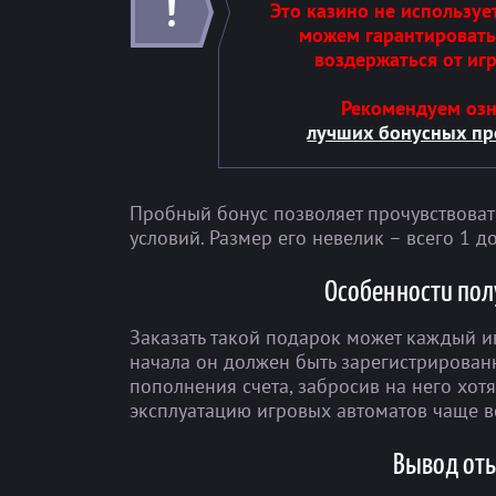
Это казино не используе
можем гарантировать 
воздержаться от иг
Рекомендуем озн
лучших бонусных пр
Пробный бонус позволяет прочувствоват
условий. Размер его невелик – всего 1 д
Особенности пол
Заказать такой подарок может каждый иг
начала он должен быть зарегистрирован
пополнения счета, забросив на него хотя
эксплуатацию игровых автоматов чаще в
Вывод от