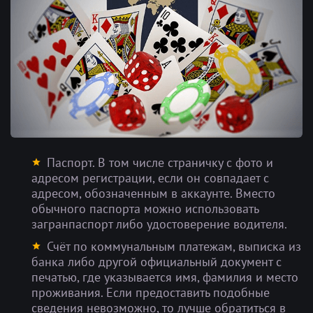
Паспорт. В том числе страничку с фото и
адресом регистрации, если он совпадает с
адресом, обозначенным в аккаунте. Вместо
обычного паспорта можно использовать
загранпаспорт либо удостоверение водителя.
Счёт по коммунальным платежам, выписка из
банка либо другой официальный документ с
печатью, где указывается имя, фамилия и место
проживания. Если предоставить подобные
сведения невозможно, то лучше обратиться в