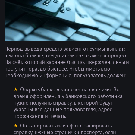
Период вывода средств зависит от суммы выплат:
чем она больше, тем длительнее окажется процесс.
На счёт, который заранее был подтвержден, деньги
поступят гораздо быстрее. Чтобы иметь всю
необходимую информацию, пользователь должен:
Открыть банковский счёт на своё имя. Во
время оформления у банковского работника
нужно получить справку, в которой будут
указаны все данные пользователя, адрес
проживания и печать.
Отсканировать или сфотографировать
справку, нужные странички паспорта, если