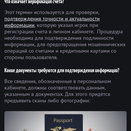
Что означает верификация счета?
Этот термин используется для проверки,
подтверждения точности и актуальности
информации
, которую указал игрок при
регистрации счета в личном кабинете. Процедура
необходима для подтверждения подлинности
информации, для предотвращения мошеннических
операций со счетами и кредитными картами со
стороны пользователя.
Какие документы требуются для подтверждения информации?
Все сведения, обозначенные в персональном
кабинете, должны соответствовать данным,
указанным в документах. Для этого придётся
предъявить сканы либо фотографии: