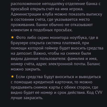
расположенное неподалёку отделение банка с
просьбой открыть счёт на имя игрока.
Администрации клуба можно показать выписку
о состоянии счёта, где указывается место
проживания. Банки обычно не отказывают
клиентам в подобных просьбах.
Фото либо скрин монитора ноутбука, где в
браузере открыта система платежей, при
помощи которой геймер будет вносить средства
на депозит. Важно, чтобы на снимке были
видны данные пользователя: фамилия и имя,
номер счёта, адрес электронной почты. Баланс
можно закрыть.
Если средства будут вноситься и выводиться
с помощью кредитной карточки, то можно
предъявить снимок карты с обеих сторон, где
видно будет её номер и срок действия. Код CVV
лучше закрасить.