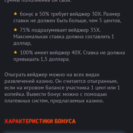
бонус в 50% требует вейджер 30Х. Размер
ставки не должен быть больше, чем 5 центов,
75% подразумевает вейджер 35Х.
Максимальная ставка должна составлять 1
доллар,
100% имеет вейджер 40Х. Ставка не должна
превышать 1,5 доллара.
Отыграть вейджер можно на всех видах
развлечений казино. Он считается отыгранным,
если на игровом балансе участника 1 цент или 1
копейка. Вывести бонус можно с помощью
платежных систем, предлагаемых казино.
ХАРАКТЕРИСТИКИ БОНУСА