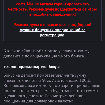
софт. Мы не можем гарантировать его
честность. Рекомендуем воздержаться от игры
в подобных заведениях!
Рекомендуем ознакомиться с подборкой
лучших бонусных предложений за
регистрацию
.
В казино «Слот клуб» можно увеличить сумму
депозита с помощью специального бонуса.
Условия и правила получения бонуса
Бонус на депозит помогает увеличить сумму
внесенных денег на 50%, 75% или даже 100%.
Воспользоваться им могут все зарегистрированные
пользователи. Его размер будет зависеть от суммы
сделанного депозита. Рассмотрим действие
поощрения для долларовой валюты: