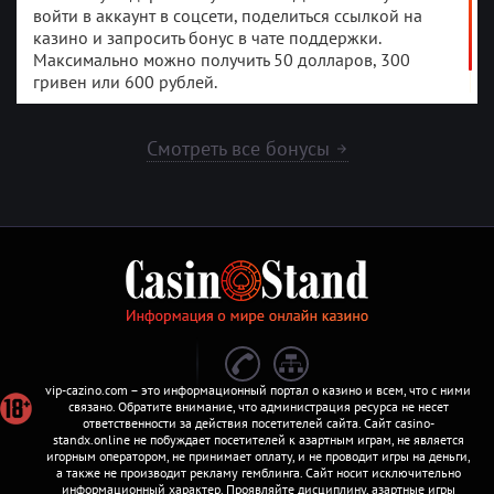
10 доллар
Минимальный депозит
войти в аккаунт в соцсети, поделиться ссылкой на
Возможность вывести
казино и запросить бонус в чате поддержки.
Да
бонус
Максимально можно получить 50 долларов, 300
Нет
Запрещенные страны
гривен или 600 рублей.
ПОЛУЧИТЬ
Смотреть все бонусы
arrow_forward
vip-cazino.com – это информационный портал о казино и всем, что с ними
связано. Обратите внимание, что администрация ресурса не несет
ответственности за действия посетителей сайта. Сайт casino-
standx.online не побуждает посетителей к азартным играм, не является
игорным оператором, не принимает оплату, и не проводит игры на деньги,
а также не производит рекламу гемблинга. Сайт носит исключительно
информационный характер. Проявляйте дисциплину, азартные игры