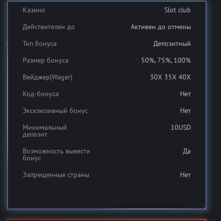
Казино
Slot club
Действителен до
Активен до отмены
Тип бонуса
Депозитный
Размер бонуса
50%, 75%, 100%
Вейджер(Wager)
30X 35Х 40Х
Код-бонуса
Нет
Эксклюзивный бонус
Нет
Минимальный
10USD
депозит
Возможность вывести
Да
бонус
Запрещенные страны
Нет