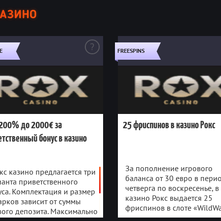
КАЗИНО
E
FREESPINS
100-200% до 2000€ за
25 фриспинов в казин
Roxcasino
К
приветственный бонус в
Действ
До отмены
казино Рокс
Roxcasino
Казино
За депозит
Тип б
Действителе
Р
До отмены
25 фриспинов
н до
б
Приветственный
Тип бонуса
Вейдж
200% до 2000€ за
25 фриспинов в казино Рокс
Х20
Размер
0-200% до 2000€
етственный бонус в казино
бонуса
Нет
Кодб
Дополнитель
Экскл
200 фриспинов
Нет
ный бонус
ый 
За пополнение игрового
Вейджер(Wa
Миним
кс казино предлагается три
Х40-50
30€
ger)
баланса от 30 евро в перио
й де
ианта приветственного
Нет
Кодбонуса
четверга по воскресенье, в
Возмож
са. Комплектация и размер
Эксклюзивн
казино Рокс выдается 25
Да
вы
ПОЛУЧИТЬ
ПОЛУЧИТЬ
арков зависит от суммы
Нет
ый бонус
фриспинов в слоте «WildWa
вого депозита. Максимально
Минимальны
Турция, Израиль,
Результат вращений
25€