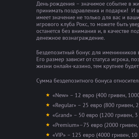
День рождения – значимое событие в жи
принимать поздравления и подарки! И вд
имеет значение не только для вас и ваш
игрового клуба Рокс, то можете быть уве
останется без внимания и, в качестве по
денежное вознаграждение.
Бездепозитный бонус для именинников в
Его размер зависит от статуса игрока, по
жизни онлайн-казино, тем крупнее будет
Сумма бездепозитного бонуса относитель
«New» – 12 евро (400 гривен, 1000
«Regular» – 25 евро (800 гривен, 2
«Grand» – 50 евро (1200 гривен, 3
«Premium»–75 евро (2000 гривен, 
«VIP» – 125 евро (4000 гривен, 10