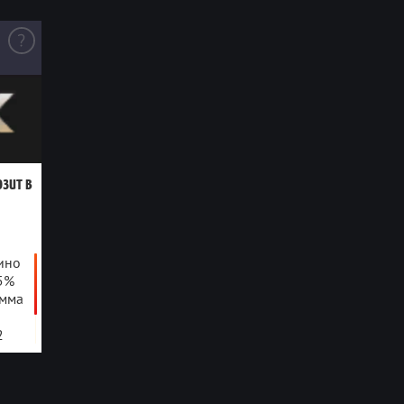
Да
вывести
 Х20.
щенны
бонус
траны
Турция, Израиль,
пятый
Великобритания,
Запрещенны
Нидерланды,
о Рокс
е страны
Испания, США,
азино
Франция, Латвия
ителе
н до
онуса
азмер
зит в
онуса
ер(Wa
ger)
онуса
юзивн
зино
бонус
25%
альны
умма
позит
ность
2
вести
бонус
щенны