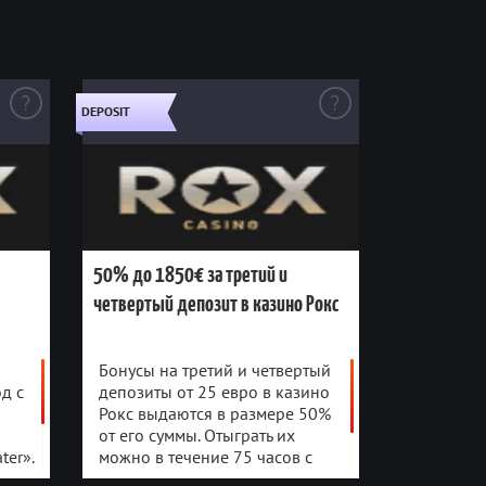
DEPOSIT
о Рокс
50% до 1850€ за третий и
азино
четвертый депозит в казино
ителе
Рокс
н до
Roxcasino
Казино
онуса
Действителе
азмер
До отмены
н до
онуса
За депозит
Тип бонуса
ер(Wa
50% до 1850€ за третий и
Размер
ger)
50% до 1850€
четвертый депозит в казино Рокс
бонуса
онуса
Вейджер
юзивн
Х60
(Wager)
бонус
Бонусы на третий и четвертый
Нет
Код бонуса
альны
д с
депозиты от 25 евро в казино
Эксклюзивн
позит
Нет
ый бонус
Рокс выдаются в размере 50%
ность
Минимальны
от его суммы. Отыграть их
вести
ПОЛУЧИТЬ
25€
й депозит
бонус
ter».
можно в течение 75 часов с
Возможность
вейджером Х60.