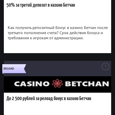
Размер
Королевство, США
50% за третий депозит в казино Бетчан
До 100$
бонуса
Вейджер(Wa
40X для депозита
ger)
MOSCOW
Код-бонуса
Как получить депозитный бонус в казино Бетчан после
Эксклюзивн
Нет
ый бонус
третьего пополнения счета? Срок действия бонуса и
Минимальны
требования к игрокам от администрации.
20$
й депозит
Возможность
Да
вывести
ПОЛУЧИТЬ
бонус
Австралия, Бельгия, Дания, Франция
Германия, Израиль, Италия, Латвия,
Запрещенны
RELOAD
До 2 500 рублей за релоад бонус в казино Бетчан
Нидерланды, Пуэрто-Рико, Румыния, Испания,
е страны
Швеция, Швейцария, Турция, Соединенное
Betchan casino
Казино
Королевство, США
Действителе
Активен до отмены
н до
Релоад
Тип бонуса
Размер
До 2 500 рублей за релоад бонус в казино Бетчан
До 100$
бонуса
Дополнитель
25 фриспинов
ный бонус