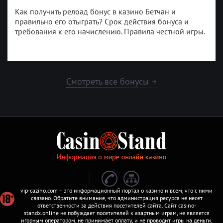
Вейджер(Wa
40X для депозита и 50Х для фриспинов
ger)
Как получить релоад бонус в казино Бетчан и
AMSTERDAM
Код-бонуса
правильно его отыграть? Срок действия бонуса и
Эксклюзивн
требования к его начислению. Правила честной игры.
Нет
ый бонус
Минимальны
20$
й депозит
ПОЛУЧИТЬ
Возможность
Да
вывести
Смотреть все бонусы
arrow_forward
бонус
Австралия, Бельгия, Дания, Франция
Германия, Израиль, Италия, Латвия,
Запрещенны
Нидерланды, Пуэрто-Рико, Румыния, Испания,
е страны
Швеция, Швейцария, Турция, Соединенное
Королевство, США
vip-cazino.com – это информационный портал о казино и всем, что с ними
связано. Обратите внимание, что администрация ресурса не несет
ответственности за действия посетителей сайта. Сайт casino-
standx.online не побуждает посетителей к азартным играм, не является
игорным оператором, не принимает оплату, и не проводит игры на деньги,