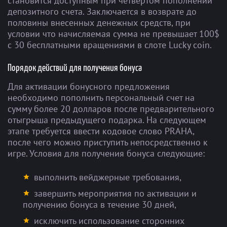
становится доступным при четвертом пополнении
депозитного счета. Заключается в возврате до
половины внесенных денежных средств, при
условии что начисляемая сумма не превышает 100$
с 30 бесплатными вращениями в слоте Lucky coin.
Порядок действий для получения бонуса
Для активации бонусного предложения
необходимо пополнить персональный счет на
сумму более 20 долларов после предварительного
отыгрыша предыдущего подарка. На следующем
этапе требуется ввести кодовое слово PRAHA,
после чего можно приступить непосредственно к
игре. Условия для получения бонуса следующие:
выполнить вейджерные требования,
завершить мероприятия по активации и
получению бонуса в течение 30 дней,
исключить использование сторонних