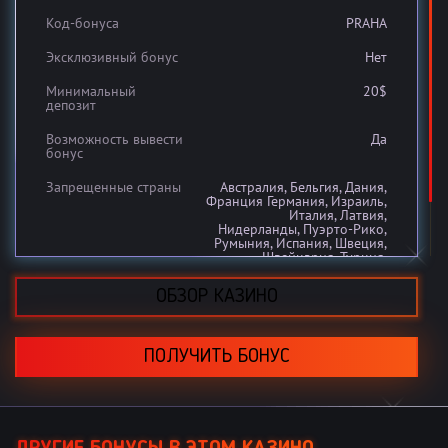
Код-бонуса
PRAHA
Эксклюзивный бонус
Нет
Минимальный
20$
депозит
Возможность вывести
Да
бонус
Запрещенные страны
Австралия, Бельгия, Дания,
Франция Германия, Израиль,
Италия, Латвия,
Нидерланды, Пуэрто-Рико,
Румыния, Испания, Швеция,
Швейцария, Турция,
Соединенное Королевство,
США
ОБЗОР КАЗИНО
ПОЛУЧИТЬ БОНУС