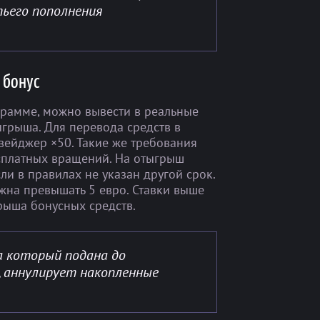
тьего пополнения
 бонус
грамме, можно вывести в реальные
ыгрыша. Для перевода средств в
вейджер ×50. Такие же требования
сплатных вращений. На отыгрыш
ли в правилах не указан другой срок.
жна превышать 5 евро. Ставки выше
рыша бонусных средств.
на который подана до
, аннулирует накопленные