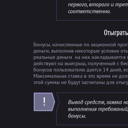
первого, второго и тре
соответственно.
Отыграть
Бонусы, начисленные по акционной про
деньги, выполнив некоторые условия от
реальные деньги на них накладывается 
действуют на выигрыш, полученный с бе
бонусов пользователю дается 14 дней, ес
Максимальная ставка в это время не дол
этой суммы не будут засчитаны для отыг
Вывод средств, заявка 
выполнения требований
бонусы.