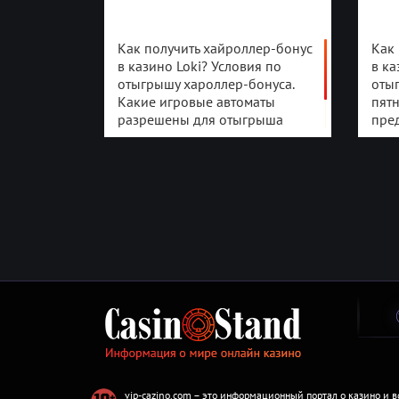
(Wager)
LOKIHP
Код-бонуса
Эксклюзивн
Как получить хайроллер-бонус
Как
Нет
ый бонус
в казино Loki? Условия по
в ка
Минимальны
отыгрышу хароллер-бонуса.
отыг
1000 евро
й депозит
Какие игровые автоматы
пятн
ПОЛУЧИТЬ
Возможность
разрешены для отыгрыша
пред
Да
вывести
бонусных средств?
бонус
Австралия, Бельгия,
Кюрасао, Франция,
Ав
Германия, Италия,
Кю
Нидерланды,
Г
Пуэрто-Рико,
Запрещенны
Румыния, Россия,
е страны
Испания, Швеция,
Швейцария, Украина,
Великобритания,
Шве
США
vip-cazino.com – это информационный портал о казино и вс