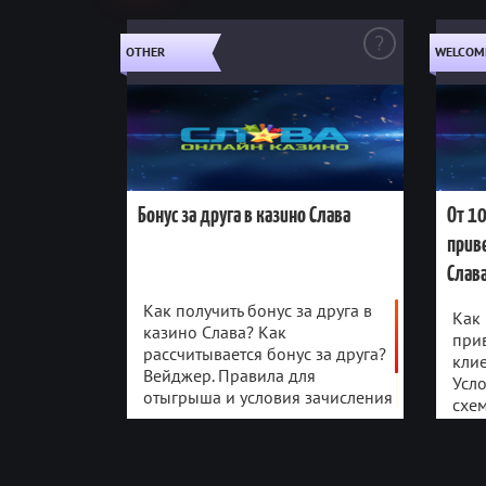
OTHER
WELCOM
Бонус за друга в казино Слава
slava-club.com
Казино
Действителен до
Действителен
отмены
до
За друга
Тип бонуса
Равен сумме
Ак
первого депозита
Размер бонуса
друга
Бонус за друга в казино Слава
От 1
1
Вейджер(Wage
45X
прив
3
r)
Нет
Код-бонуса
Слав
Эксклюзивный
Нет
Как получить бонус за друга в
бонус
Как 
казино Слава? Как
Минимальный
при
100 руб
рассчитывается бонус за друга?
депозит
кли
Вейджер. Правила для
Возможность
ПОЛУЧИТЬ
Усл
Да
вывести бонус
отыгрыша и условия зачисления
схем
Запрещенные
приза.
Тре
Нет
страны
3