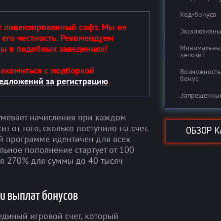
Код-бонуса
т лицензированный софт. Мы не
Эксклюзивны
его честность. Рекомендуем
ры в подобных заведениях!
Минимальны
депозит
акомиться с подборкой
Возможность
бонус
едложений за регистрацию
.
Запрещенные
умевает начисления при каждом
т от того, сколько поступило на счет.
ОБЗОР К
ой программе идентичен для всех
льное пополнение стартует от 100
я 270% для суммы до 40 тысяч
 и выплат бонусов
единый игровой счет, который