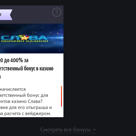
E
От 100 до 400% за
приветственный бонус в
казино Слава
slava-club.com
Казино
Действителе
тивен до отмены
н до
Приветственный
Тип бонуса
00 до 400% за
00%, 200%, 250%,
Размер
етственный бонус в казино
00%, 350%, 400%
бонуса
до 90 000 рублей
а
Вейджер(Wa
45X
ger)
начисляется
Нет
Код-бонуса
ветственный бонус для
Эксклюзивн
ентов казино Слава?
Нет
ый бонус
ПОЛУЧИТЬ
овия для его отыгрыша и
100% - 100 руб.,
а расчета с вейджером.
200% - 500 руб.,
бования для вывода.
250% - 1000 руб.,
Минимальны
300% - 2000 руб.,
й депозит
Смотреть все бонусы
arrow_forward
50% - 10000 руб.,