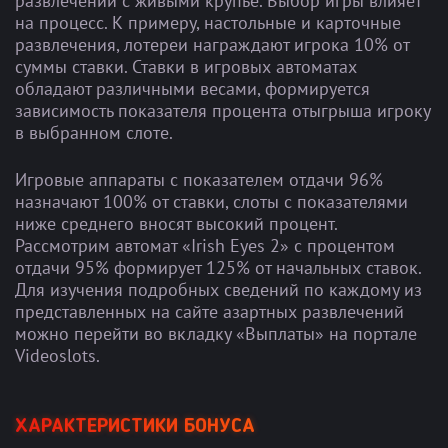
развлечений с живыми крупье. Выбор игры влияет
на процесс. К примеру, настольные и карточные
развлечения, лотереи награждают игрока 10% от
суммы ставки. Ставки в игровых автоматах
обладают различными весами, формируется
зависимость показателя процента отыгрыша игроку
в выбранном слоте.
Игровые аппараты с показателем отдачи 96%
назначают 100% от ставки, слоты с показателями
ниже среднего вносят высокий процент.
Рассмотрим автомат «Irish Eyes 2» с процентом
отдачи 95% формирует 125% от начальных ставок.
Для изучения подробных сведений по каждому из
представленных на сайте азартных развлечений
можно перейти во вкладку «Выплаты» на портале
Videoslots.
ХАРАКТЕРИСТИКИ БОНУСА