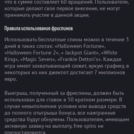
что в сумме составляет 60 вращений. Пользователи,
которые делают свое первое внесение, не могут
принимать участие в данной акции.
Правила использования фриспинов
Использовать бесплатные спины можно в течение 3
дней в таких слотах: «Halloween Fortune»,
«Halloween Fortune 2», « Jackpot Giant», «White
King», «Magic Seven», «Frankie Dettori's». Каждая
игра имеет захватывающий сюжет, яркую графику, в
некоторых из них джекпот достигает 7 миллионов
евро.
Выигрыш, полученный за фриспины, должен быть
использован для ставок в 50 кратном размере. В
случае невыполнения условия или вывода средств
до полного отыгрыша бонуса, все наигранные
средства будут обнулены. Пользователям, имеющим
активную заявку на выплату, free spins не
предоставляются.