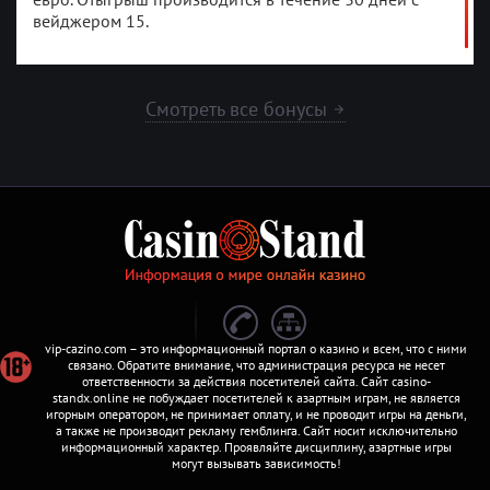
20€
й депозит
вейджером 15.
Афганистан, Антигуа и Барбуда, Багамские
Запрещенны
острова, Барбадос, Белиз, Болгария, Китай
е страны
ПОЛУЧИТЬ
Смотреть все бонусы
arrow_forward
vip-cazino.com – это информационный портал о казино и всем, что с ними
связано. Обратите внимание, что администрация ресурса не несет
ответственности за действия посетителей сайта. Сайт casino-
standx.online не побуждает посетителей к азартным играм, не является
игорным оператором, не принимает оплату, и не проводит игры на деньги,
а также не производит рекламу гемблинга. Сайт носит исключительно
информационный характер. Проявляйте дисциплину, азартные игры
могут вызывать зависимость!