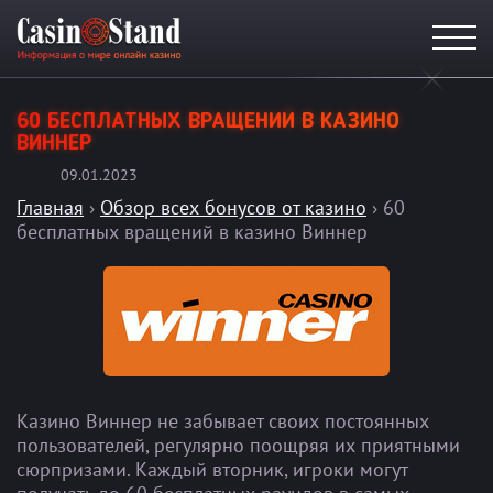
60 БЕСПЛАТНЫХ ВРАЩЕНИЙ В КАЗИНО
ВИННЕР
09.01.2023
Главная
›
Обзор всех бонусов от казино
›
60
бесплатных вращений в казино Виннер
Казино Виннер не забывает своих постоянных
пользователей, регулярно поощряя их приятными
сюрпризами. Каждый вторник, игроки могут