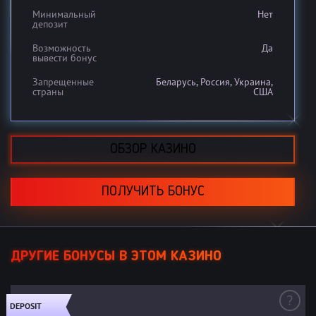
Минимальный
Нет
депозит
Возможность
Да
вывести бонус
Запрещенные
Беларусь, Россия, Украина,
страны
США
ОБЗОР КАЗИНО
ПОЛУЧИТЬ БОНУС
ДРУГИЕ БОНУСЫ В ЭТОМ КАЗИНО
DEPOSIT
200% депозитный бонус в казино Атланта