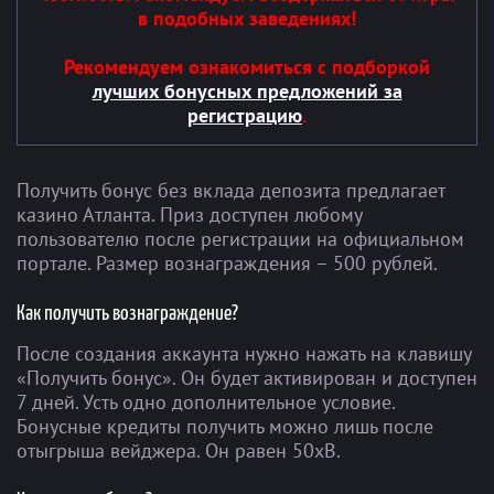
в подобных заведениях!
Рекомендуем ознакомиться с подборкой
лучших бонусных предложений за
регистрацию
.
Получить бонус без вклада депозита предлагает
казино Атланта. Приз доступен любому
пользователю после регистрации на официальном
портале. Размер вознаграждения – 500 рублей.
Как получить вознаграждение?
После создания аккаунта нужно нажать на клавишу
«Получить бонус». Он будет активирован и доступен
7 дней. Усть одно дополнительное условие.
Бонусные кредиты получить можно лишь после
отыгрыша вейджера. Он равен 50xB.