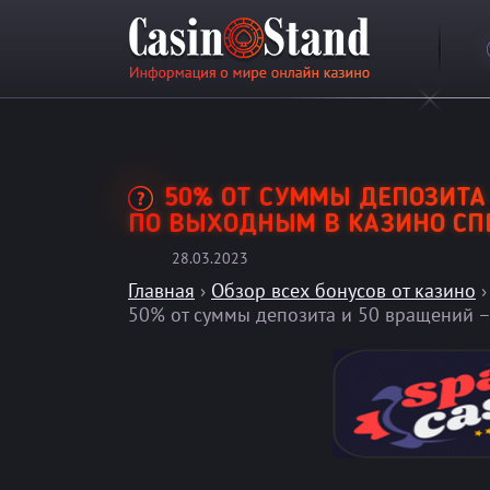
50% ОТ СУММЫ ДЕПОЗИТА 
ПО ВЫХОДНЫМ В КАЗИНО СП
28.03.2023
Главная
›
Обзор всех бонусов от казино
50% от суммы депозита и 50 вращений –