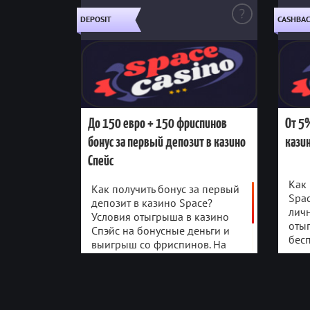
DEPOSIT
CASHBA
До 150 евро + 150 фриспинов
бонус за первый депозит в
казино Спейс
Space casino
Казино
Действителе
Активен до отмены
н до
На первый депозит
Тип бонуса
До 150 евро + 150 фриспинов
От 5
Размер
110%
бонус за первый депозит в казино
казин
бонуса
Дополнитель
Спейс
150 фриспинов
ный бонус
Как 
Вейджер
Как получить бонус за первый
х40
(Wager)
Spac
депозит в казино Space?
Эксклюзивн
лич
Условия отыгрыша в казино
Нет
ый бонус
отыг
ПОЛУЧИТЬ
Спэйс на бонусные деньги и
Ав
Минимальны
бес
20 евро
Г
выигрыш со фриспинов. На
й депозит
вей
каких слотах можно отыграть
Возможность
бонус за первый депозит?
Да
вывести
Шве
бонус
Австралия, Бельгия,