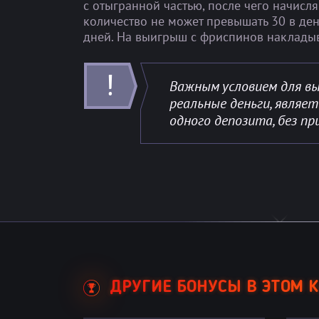
с отыгранной частью, после чего начисл
количество не может превышать 30 в день
дней. На выигрыш с фриспинов накладыв
Важным условием для вы
реальные деньги, являет
одного депозита, без пр
ДРУГИЕ БОНУСЫ В ЭТОМ 