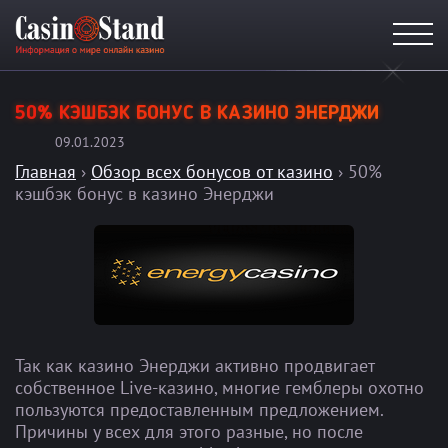
50% КЭШБЭК БОНУС В КАЗИНО ЭНЕРДЖИ
09.01.2023
Главная
›
Обзор всех бонусов от казино
›
50%
кэшбэк бонус в казино Энерджи
Так как казино Энерджи активно продвигает
собственное Live-казино, многие гемблеры охотно
пользуются предоставленным предложением.
Причины у всех для этого разные, но после