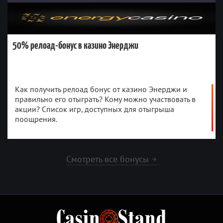
Ирак, Болгария.
Energy casino
Казино
Действителе
Активен до отмены
н до
Релоад бонус
Тип бонуса
Размер
50% релоад-бонус в казино Энерджи
50%
бонуса
Вейджер(Wa
30X
ger)
Нет
Код-бонуса
Как получить релоад бонус от казино Энерджи и
Эксклюзивн
Нет
ый бонус
правильно его отыграть? Кому можно участвовать в
Минимальны
акции? Список игр, доступных для отыгрыша
200 рублей
й депозит
поощрения.
Возможность
Да
вывести
ПОЛУЧИТЬ
бонус
Украина, Китай, США, Израиль, Турция, Гонконг,
Смотреть все бонусы
arrow_forward
Кюрасао, Франция, Испания, Италия, Дания,
Запрещенны
Эстония, Бельгия, Румыния, Латвия, Иран,
е страны
Ирак, Болгария.