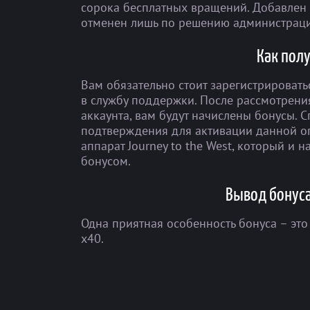
сорока бесплатных вращений. Добавлен б
отменен лишь по решению администраци
Как пол
Вам обязательно стоит зарегистрировать
в службу поддержки. После рассмотрени
аккаунта, вам будут начислены бонусы. 
подтверждения для активации данной оп
аппарат Journey to the West, который и
бонусом.
Вывод бонус
Одна приятная особенность бонуса – эт
х40.