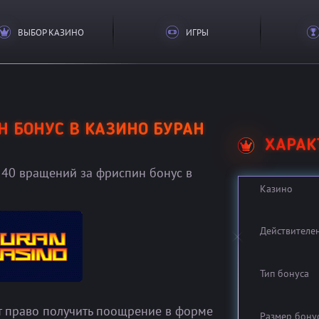
ВЫБОР КАЗИНО
ИГРЫ
Н БОНУС В КАЗИНО БУРАН
ХАРАК
›
40 вращений за фриспин бонус в
Казино
Действителе
Тип бонуса
т право получить поощрение в форме
Размер бону