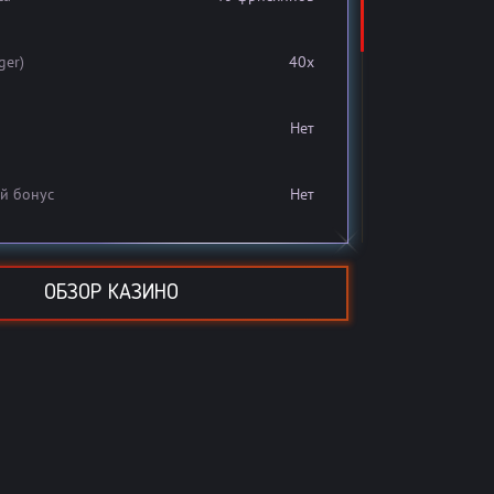
ger)
40х
Нет
й бонус
Нет
й
Нет
ОБЗОР КАЗИНО
 вывести
Да
 страны
Австралия, Афганистан,
Болгария, Великобритания,
Израиль, Ирак, Иран, Кипр,
Кюрасао, Мальта, Молдавия,
Нидерланды (Голландия), США,