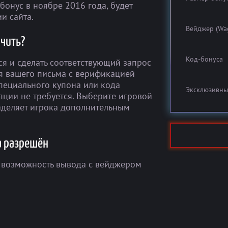
онус в ноябре 2016 года, будет
и сайта.
Вейджер (Wa
учить?
Код-бонуса
ся и сделать соответствующий запрос
я вашего письма с верификацией
Специального купона или кода
Эксклюзивны
ции не требуется. Выберите игровой
 наделяет игрока дополнительным
Минимальны
депозит
а разрешён
Возможность
о возможность вывода с вейджером
бонус
Запрещенные