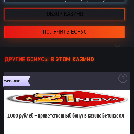
Бангладеш, Бельгия, Бенин,
Бутан, Ботсвана, Остров Буве,
Болгария, Буркина-Фасо,
ОБЗОР КАЗИНО
Бурунди, Камбоджа, Остров
Рождества, Коморские
Острова, Конго - Браззавиль,
Куба, Кипр, Кот-д'Ивуар,
Дания, Джибути, Восточный
ПОЛУЧИТЬ БОНУС
Тимор, Экваториальная Гвинея,
Эритрея, Эстония, Эфиопия,
Франция, Французская Гвиана,
Французская Полинезия,
Французские южные
территории, Габон, Гамбия,
ДРУГИЕ БОНУСЫ В ЭТОМ КАЗИНО
Греция, Гренландия, Гваделупа,
Гватемала, Гвинея, Гвинея-
Бисау, Гаити, острова Херд и
Макдональд, Гонконг, Индия,
Индонезия, Иран, Ирак,
WELCOME
Израиль, Кирибати, Лесото,
1000 рублей – приветственный бонус в казино
Либерия, Ливия, Маршалловы
Острова, Мартиника,
Бетинхелл
Мавритания, Майотта,
Вetinhell casino
Казино
Микронезия, Монголия,
Монтсеррат, Мьянма [Бирма],
Активен до отмены
Действителен до
Науру, Нидерландские
Приветственный
Тип бонуса
Антильские острова, Новая
1000 рублей – приветственный бонус в казино Бетинхелл
Каледония, Нигер, Ниуэ,
1000 рублей
Размер бонуса
Остров Норфолк, Северная
21х
Вейджер(Wager)
Корея, Северные Марианские
Нет
Код-бонуса
острова, Норвегия, Палау,
Палестинские территории,
Нет
Эксклюзивный бонус