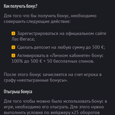
Как получить бонус?
Для того что бы получить бонус, необходимо
совершить следующие действия:
Зарегистрироваться на официальном сайте
Лас-Вегаса;
Сделать депозит на любую сумму до 500 €;
Активировать в «Личном кабинете» бонус
100% до 500 € + 50 бесплатных спинов.
После этого бонус зачисляется на счет игрока в
графу «неотыгранные бонусы».
Отыгрыш бонуса
Для того чтобы можно было использовать бонус в
игре, необходимо его отыграть. Для этого нужно
выполнить условия по вейджеру х25 оборотов