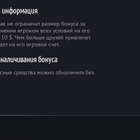
я информация
к не ограничит размер бонуса за
лнении игроком всех условий на его
 10 $. Чем больше друзей привлечет
ет на его игровой счет.
бналичивания бонуса
усные средства можно обналичить без