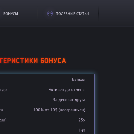
БОНУСЫ
ПОЛЕЗНЫЕ СТАТЬИ
ТЕРИСТИКИ БОНУСА
Байкал
н до
Активен до отмены
За депозит друга
са
100% от 10$ (неограничен)
ger)
25х
Нет