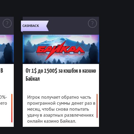
CASHBACK
НИЕ В
От 1$ до 1500$ за кэшбэк в
АЙКАЛ
казино Байкал
азино
Байкал
Казино
телен
Действителен
Активен до отмены
до
до
онуса
Кешбэк
Тип бонуса
онуса
от 1$ до 1500$
Размер бонуса
 В
От 1$ до 1500$ за кэшбэк в казино
йджер
Вейджер
Нет
Wager)
(Wager)
Байкал
онуса
Нет
Код-бонуса
зивны
Эксклюзивны
Нет
бонус
й бонус
00%-
Игрок получает обратно часть
льный
Минимальный
 его
проигранной суммы денег раз в
20$
позит
депозит
месяц, чтобы снова попытать
ность
Возможность
удачу в азартных развлечениях
Да
ПОЛУЧИТЬ
бонус
вывести бонус
онлайн казино Байкал.
США, Израиль,
енные
Запрещенные
Германия,
траны
страны