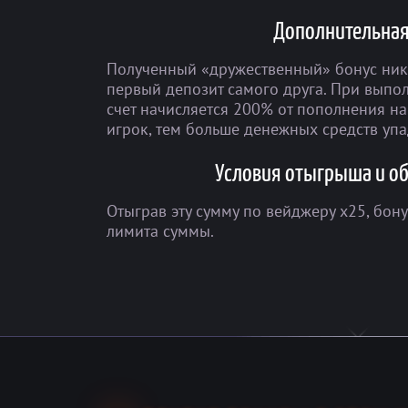
Дополнительна
Полученный «дружественный» бонус ника
первый депозит самого друга. При выпо
счет начисляется 200% от пополнения на
игрок, тем больше денежных средств упад
Условия отыгрыша и о
Отыграв эту сумму по вейджеру х25, бон
лимита суммы.