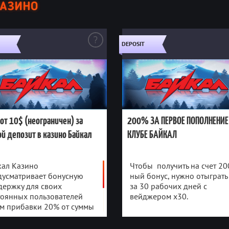
КАЗИНО
DEPOSIT
20% от 10$ (неограничен) за
200% ЗА ПЕРВОЕ ПОПОЛНЕ
второй депозит в казино
КЛУБЕ Б
Байкал
К
Байкал
Действи
Байкал
Казино
Активен до отмены
Действителен
ивен до отмены
За первый депозит
Тип б
до
200%
Размер б
второй депозит
Тип бонуса
от 10$ (неограничен) за
200% ЗА ПЕРВОЕ ПОПОЛНЕНИЕ
Ве
20% от 10$
30х
Размер бонуса
(
й депозит в казино Байкал
КЛУБЕ БАЙКАЛ
(неограничен)
Нет
Код-б
Вейджер
30х
Эксклю
(Wager)
Нет
й 
кал Казино
Чтобы получить на счет 2
Нет
Код-бонуса
Минима
дусматривает бонусную
ный бонус, нужно отыграть
Эксклюзивны
10$
Нет
де
й бонус
держку для своих
за 30 рабочих дней с
Возмож
Минимальный
тоянных пользователей
вейджером х30.
Да
ПОЛУЧИТЬ
ПОЛУЧИТЬ
10$
вывести 
депозит
ем прибавки 20% от суммы
США, Израиль,
Возможность
Запрещ
озита с каждым
Да
Германия,
вывести бонус
с
ледующим взносом на