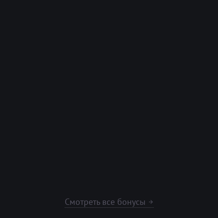
Нидерланды
США, Израиль,
вой счет.
Запрещенные
Германия,
страны
Нидерланды
Смотреть все бонусы
arrow_forward